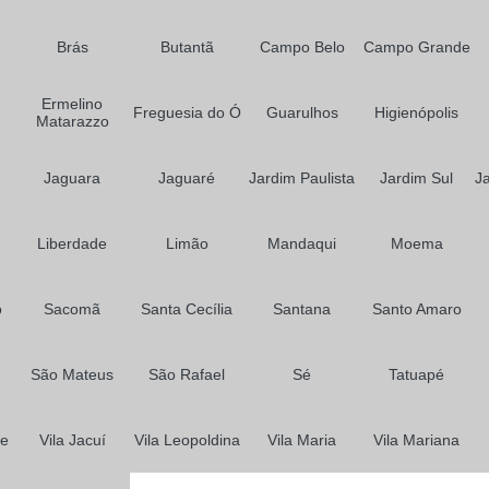
Prótese para Cabelo Feminino
Prótese para Cabelos em São P
Brás
Butantã
Campo Belo
Campo Grande
Ermelino
Freguesia do Ó
Guarulhos
Higienópolis
Matarazzo
Jaguara
Jaguaré
Jardim Paulista
Jardim Sul
J
Liberdade
Limão
Mandaqui
Moema
o
Sacomã
Santa Cecília
Santana
Santo Amaro
São Mateus
São Rafael
Sé
Tatuapé
me
Vila Jacuí
Vila Leopoldina
Vila Maria
Vila Mariana