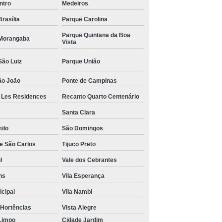
ntro
Medeiros
rasília
Parque Carolina
Parque Quintana da Boa
Morangaba
Vista
São Luiz
Parque União
ão João
Ponte de Campinas
r Les Residences
Recanto Quarto Centenário
Santa Clara
ilo
São Domingos
de São Carlos
Tijuco Preto
l
Vale dos Cebrantes
ns
Vila Esperança
icipal
Vila Nambi
 Hortências
Vista Alegre
Limpo
Cidade Jardim