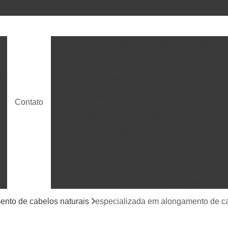
Alongamento de Cabelo Hu
Alongamento de Cabelos Curtos
s
Alongamento de Cabelos em Sp
Alongamento para Cabelos Finos
Contato
Especializada em Alongamento de Cab
Alongamento Capilar em Sp
Alongamento de Cabelo Natural
Al
Alongamento de Cabelo para Dar Volu
t
Aplique Capilar
Aplique Cap
Aplique de Cabelo Humano
Aplique de Cab
ento de cabelos naturais
especializada em alongamento de c
Apliques de Cabelo em Sp
Aplicação de P