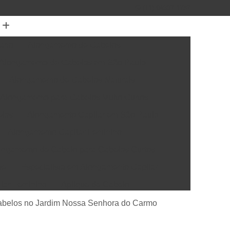
(11) 94307-1787
mano
Alongamento de Cabelos
Alongamento de Cabelos em São Paulo
Alongamento de Cabelos Naturais
Alongamento para Cabelos Muito Curtos
elos
Alongamento Capilar em São Paulo
Alongamento Capilar Feminino
ongamento de Cabelo para Cabelos Curtos
me
Especialista em Alongamento Capilar
ilar Feminino
Aplique de Cabelo
elo Natural
Apliques de Cabelo em São Paulo
abelos no Jardim Nossa Senhora do Carmo
rótese Capilar
Colocação de Prótese Capilar