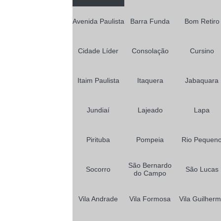
Avenida Paulista
Barra Funda
Bom Retiro
Cidade Líder
Consolação
Cursino
Itaim Paulista
Itaquera
Jabaquara
Jundiaí
Lajeado
Lapa
Pirituba
Pompeia
Rio Pequen
São Bernardo
Socorro
São Lucas
do Campo
Vila Andrade
Vila Formosa
Vila Guilher