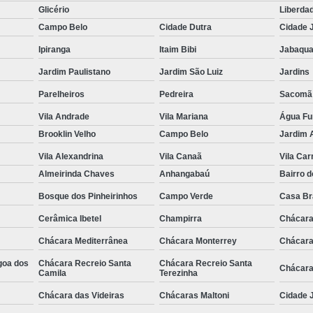
Glicério
Liberda
Campo Belo
Cidade Dutra
Cidade 
Ipiranga
Itaim Bibi
Jabaqua
Jardim Paulistano
Jardim São Luiz
Jardins
Parelheiros
Pedreira
Sacomã
Vila Andrade
Vila Mariana
Água F
Brooklin Velho
Campo Belo
Jardim 
Vila Alexandrina
Vila Canaã
Vila Ca
Almeirinda Chaves
Anhangabaú
Bairro d
Bosque dos Pinheirinhos
Campo Verde
Casa B
Cerâmica Ibetel
Champirra
Chácara
Chácara Mediterrânea
Chácara Monterrey
Chácara
goa dos
Chácara Recreio Santa
Chácara Recreio Santa
Chácara
Camila
Terezinha
Chácara das Videiras
Chácaras Maltoni
Cidade J