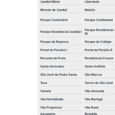
Jundiaí-Mirim
Liberdade
Mirante de Jundiaí
Moisés
Parque Centenário
Parque Continental
Parque Residencial 
Parque Residencial Jundiaí I
II1
Parque da Represa
Parque do Colégio
Portal do Paraíso I
Portal do Paraíso II
Recanto da Prata
Residencial Cravos
Santa Gertrudes
Santo Antônio
São José da Pedra Santa
São Marcos
Toca
Torres de São José
Vianelo
Vila Alvorada
Vila Hortolândia
Vila Maringá
Vila Progresso
Vila Rami
Aeroporto
Brooklin