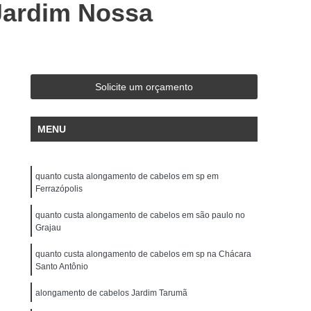
Jardim Nossa
Manutenção de Alongamento de Cabelo
utenção de Prótese Capilar em São Paulo
Manutenção de Prótese Capilar Feminina
o
Manutenção em Prótese Capilar
Solicite um orçamento
Serviços de Manutenção de Prótese Capilar
cção de Perucas de Cabelo Natural
MENU
rais Masculinas
Perucas Naturais sob Medida
para Pessoas Que Fazem Quimioterapia
quanto custa alongamento de cabelos em sp em
Ferrazópolis
ucas para Tratamento de Quimioterapia
quanto custa alongamento de cabelos em são paulo no
a em São Paulo
Perucas sob Medida em Sp
Grajau
Lace
Peruca Front Lace Cabelo Humano
quanto custa alongamento de cabelos em sp na Chácara
Santo Antônio
ont Lace Loira
Peruca Front Lace Masculina
nt Lace Ondulada
Peruca Front Lace Preta
alongamento de cabelos Jardim Tarumã