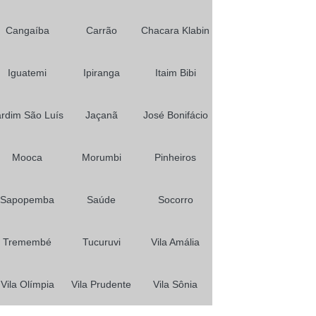
Prótese para Cabelo Masculino
aulo
Prótese para Cabelos em Sp
Cangaíba
Carrão
Chacara Klabin
Iguatemi
Ipiranga
Itaim Bibi
ardim São Luís
Jaçanã
José Bonifácio
Mooca
Morumbi
Pinheiros
Sapopemba
Saúde
Socorro
Tremembé
Tucuruvi
Vila Amália
Vila Olímpia
Vila Prudente
Vila Sônia