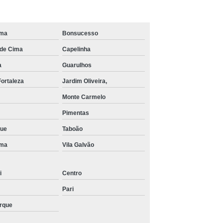
ima
Bonsucesso
de Cima
Capelinha
a
Guarulhos
Fortaleza
Jardim Oliveira,
Monte Carmelo
Pimentas
que
Taboão
ima
Vila Galvão
i
Centro
Pari
arque