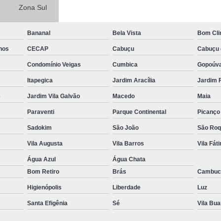
Zona Sul
Bananal
Bela Vista
Bom Cl
hos
CECAP
Cabuçu
Cabuçu 
Condomínio Veigas
Cumbica
Gopoúv
Itapegica
Jardim Aracília
Jardim 
e
Jardim Vila Galvão
Macedo
Maia
Paraventi
Parque Continental
Picanço
Sadokim
São João
São Ro
Vila Augusta
Vila Barros
Vila Fát
Água Azul
Água Chata
Bom Retiro
Brás
Cambuc
Higienópolis
Liberdade
Luz
Santa Efigênia
Sé
Vila Bu