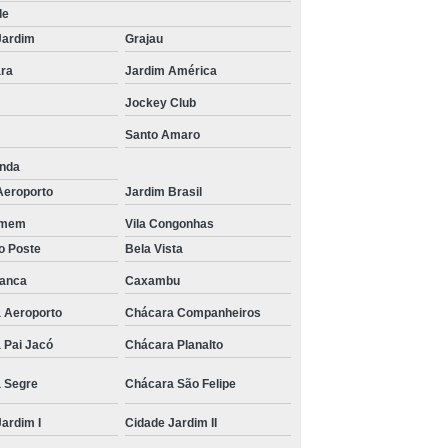
de
Jardim
Grajau
ra
Jardim América
Jockey Club
Santo Amaro
unda
Aeroporto
Jardim Brasil
rmem
Vila Congonhas
o Poste
Bela Vista
ranca
Caxambu
 Aeroporto
Chácara Companheiros
 Pai Jacó
Chácara Planalto
 Segre
Chácara São Felipe
ardim I
Cidade Jardim II