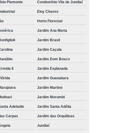
nio Piemonte
Condomínio Vila de Jundiaí
Industrial
Eloy Chaves
ão
Horto Florestal
América
Jardim Ana Maria
onfiglioli
Jardim Brasil
Carolina
Jardim Caçula
Danúbio
Jardim Dom Bosco
rmida II
Jardim Esplanada
lórida
Jardim Guanabara
Marajoara
Jardim Martins
olinari
Jardim Morumbi
Santa Adelaide
Jardim Santa Adélia
das Carpas
Jardim das Orquídeas
Ângela
Jundiaí