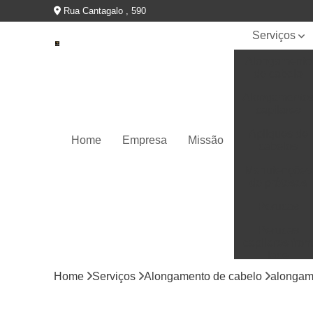
Rua Cantagalo , 590
Serviços
Alongamento
de cabelo
Alongamento
capilares
Apliques de
Home
Empresa
Missão
cabelos
Manutenções
de próteses
Perucas
Perucas
capilares fron
lace
Home
Serviços
Alongamento de cabelo
alongam
Perucas
capilares full
lace