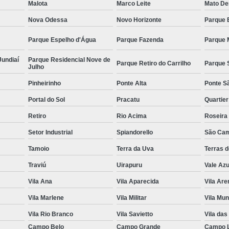
Malota
Marco Leite
Mato De
Nova Odessa
Novo Horizonte
Parque B
Parque Espelho d'Água
Parque Fazenda
Parque 
Jundiaí
Parque Residencial Nove de
Parque Retiro do Carrilho
Parque 
Julho
Pinheirinho
Ponte Alta
Ponte S
Portal do Sol
Pracatu
Quartie
Retiro
Rio Acima
Roseira
Setor Industrial
Spiandorello
São Cam
Tamoio
Terra da Uva
Terras 
Traviú
Uirapuru
Vale Azu
Vila Ana
Vila Aparecida
Vila Are
Vila Marlene
Vila Militar
Vila Mun
Vila Rio Branco
Vila Savietto
Vila das
Campo Belo
Campo Grande
Campo 