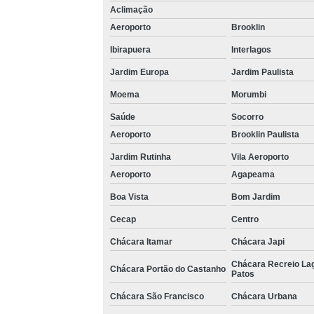
Aclimação
Aeroporto
Brooklin
Ibirapuera
Interlagos
Jardim Europa
Jardim Paulista
Moema
Morumbi
Saúde
Socorro
Aeroporto
Brooklin Paulista
Jardim Rutinha
Vila Aeroporto
Aeroporto
Agapeama
Boa Vista
Bom Jardim
Cecap
Centro
Chácara Itamar
Chácara Japi
Chácara Recreio La
Chácara Portão do Castanho
Patos
Chácara São Francisco
Chácara Urbana