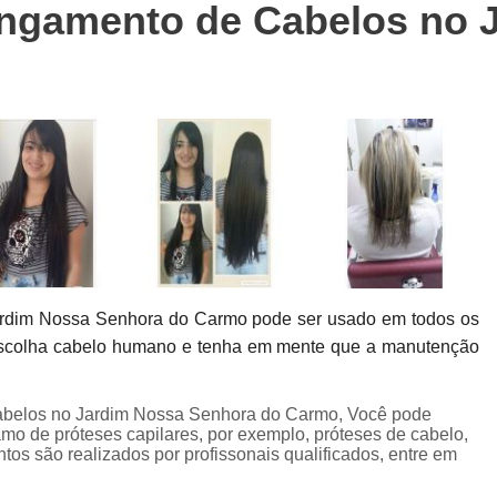
ongamento de Cabelos no 
Colocação de Prótese Capilar Masculina
Manutenção de Prótese Capilar
Man
Manutenção de Prótese Capilar em Sp
Manutenção de Prótese de Cabel
Manutenção em Prótese Capilar Masculina
Confecção de Perucas
Confe
Perucas Naturais Femininas
Perucas Natu
Perucas para Alopecia
Perucas 
Perucas para Quimioterapia
Per
ardim Nossa Senhora do Carmo pode ser usado em todos os
 escolha cabelo humano e tenha em mente que a manutenção
Perucas sob Medida
Perucas sob Medid
Peruca de Front Lace
Peruca Front 
abelos no Jardim Nossa Senhora do Carmo, Você pode
Peruca Front Lace Cacheada
Peruca Fr
ramo de próteses capilares, por exemplo, próteses de cabelo,
os são realizados por profissonais qualificados, entre em
Peruca Front Lace Natural
Peruca Fro