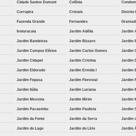
Cidade Santos Dumont
Colônia
Condomí
Corrupira
Cristais
Distrito 
Fazenda Grande
Fernandes
Gramad
Ivoturucaia
Jardim Adélia
Jardim 
Jardim Bandeiras
Jardim Bizzaro
Jardim B
Jardim Campos Elísios
Jardim Carlos Gomes
Jardim 
Jardim Cidapel
Jardim Cristina
Jardim 
Jardim Eldorado
Jardim Ermida I
Jardim E
Jardim Fepasa
Jardim Florestal
Jardim F
Jardim Itália
Jardim Luciana
Jardim 
Jardim Messina
Jardim Mirim
Jardim M
Jardim Pacaembu
Jardim Paulista
Jardim 
Jardim da Fonte
Jardim da Serra
Jardim 
Jardim do Lago
Jardim do Lírio
Jardim 