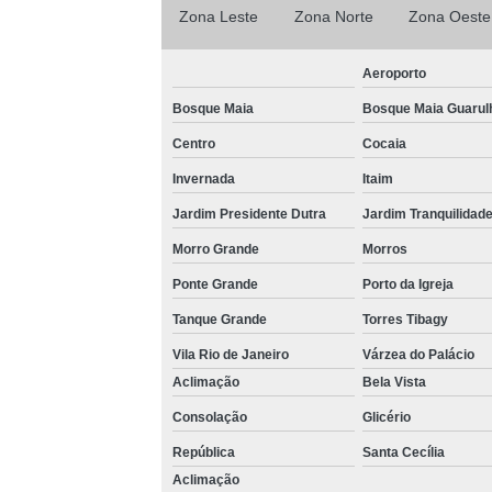
Zona Leste
Zona Norte
Zona Oeste
Aeroporto
Bosque Maia
Bosque Maia Guarul
Centro
Cocaia
Invernada
Itaim
Jardim Presidente Dutra
Jardim Tranquilidad
Morro Grande
Morros
Ponte Grande
Porto da Igreja
Tanque Grande
Torres Tibagy
Vila Rio de Janeiro
Várzea do Palácio
Aclimação
Bela Vista
Consolação
Glicério
República
Santa Cecília
Aclimação