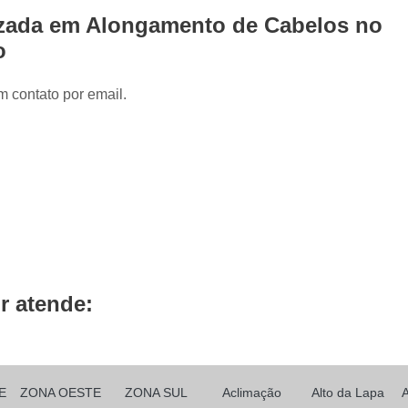
Prótese Capilar Front Lace
Peruca Fu
izada em Alongamento de Cabelos no
Peruca Full Lace Cabelo Natur
o
Peruca Full Lace e Front L
m contato por email.
Peruca Full Lace Humana Cachead
Peruca Full Lace Loira
Peruca Full L
Peruca Full Lace Sintética
Prótese Ca
Prótese Capilar Feminina
Prótese Ca
Prótese Capilar para Alopecia
Prótese Capilar para Calvície
Prótese Capil
Prótese Capilar para Quem Faz Qu
r atende:
Prótese Capilar Parcial Feminina
Próte
Prótese de Cabelo Masculino
Prótese de Cabelos Naturais
E
ZONA OESTE
ZONA SUL
Aclimação
Alto da Lapa