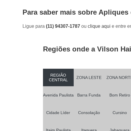
Para saber mais sobre Apliques
Ligue para
(11) 94307-1787
ou
clique aqui
e entre e
Regiões onde a Vilson Hai
REGIÃO
ZONA LESTE
ZONA NORT
CENTRAL
Avenida Paulista
Barra Funda
Bom Retiro
Cidade Líder
Consolação
Cursino
Itaim Paulista
Itaquera
Jabaquara