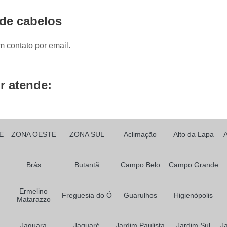
Prótese Capilar Front Lace
Peruca Fu
 de cabelos
Peruca Full Lace Cabelo Natur
Peruca Full Lace e Front L
m contato por email.
Peruca Full Lace Humana Cachead
Peruca Full Lace Loira
Peruca Full L
r atende:
Peruca Full Lace Sintética
Prótese Ca
Prótese Capilar Feminina
Prótese Ca
Prótese Capilar para Alopecia
E
ZONA OESTE
ZONA SUL
Aclimação
Alto da Lapa
Prótese Capilar para Calvície
Prótese Capil
Prótese Capilar para Quem Faz Qu
Brás
Butantã
Campo Belo
Campo Grande
Prótese Capilar Parcial Feminina
Próte
Ermelino
Prótese de Cabelo Masculino
Freguesia do Ó
Guarulhos
Higienópolis
Matarazzo
Prótese de Cabelos Naturais
Jaguara
Jaguaré
Jardim Paulista
Jardim Sul
J