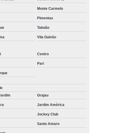
Monte Carmelo
Pimentas
que
Taboão
ima
Vila Galvão
i
Centro
Pari
arque
de
Jardim
Grajau
ra
Jardim América
Jockey Club
Santo Amaro