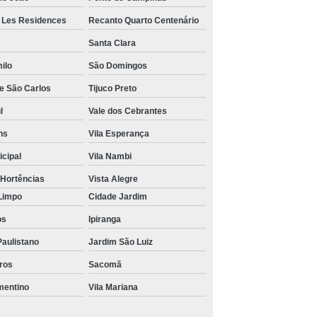
r Les Residences
Recanto Quarto Centenário
Santa Clara
ilo
São Domingos
de São Carlos
Tijuco Preto
l
Vale dos Cebrantes
ns
Vila Esperança
icipal
Vila Nambi
 Hortências
Vista Alegre
Limpo
Cidade Jardim
os
Ipiranga
Paulistano
Jardim São Luiz
iros
Sacomã
mentino
Vila Mariana