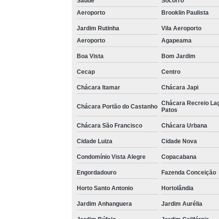
Saúde
Socorro
Aeroporto
Brooklin Paulista
Jardim Rutinha
Vila Aeroporto
Aeroporto
Agapeama
Boa Vista
Bom Jardim
Cecap
Centro
Chácara Itamar
Chácara Japi
Chácara Recreio La
Chácara Portão do Castanho
Patos
Chácara São Francisco
Chácara Urbana
Cidade Luiza
Cidade Nova
Condomínio Vista Alegre
Copacabana
Engordadouro
Fazenda Conceição
Horto Santo Antonio
Hortolândia
Jardim Anhanguera
Jardim Aurélia