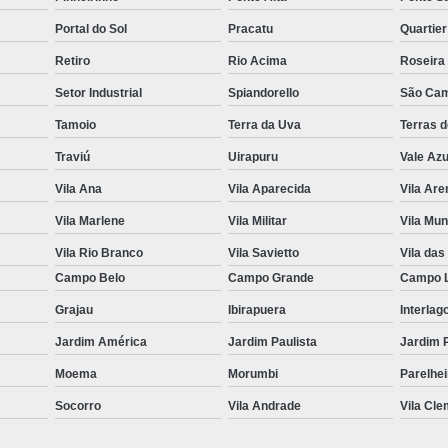
Portal do Sol
Pracatu
Quartie
Retiro
Rio Acima
Roseira
Setor Industrial
Spiandorello
São Cam
Tamoio
Terra da Uva
Terras 
Traviú
Uirapuru
Vale Azu
Vila Ana
Vila Aparecida
Vila Are
Vila Marlene
Vila Militar
Vila Mun
Vila Rio Branco
Vila Savietto
Vila das
Campo Belo
Campo Grande
Campo 
Grajau
Ibirapuera
Interlag
Jardim América
Jardim Paulista
Jardim 
Moema
Morumbi
Parelhe
Socorro
Vila Andrade
Vila Cle