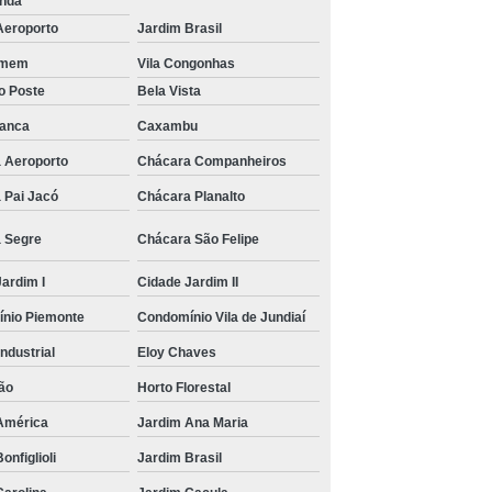
unda
Aeroporto
Jardim Brasil
rmem
Vila Congonhas
o Poste
Bela Vista
ranca
Caxambu
 Aeroporto
Chácara Companheiros
 Pai Jacó
Chácara Planalto
 Segre
Chácara São Felipe
ardim I
Cidade Jardim II
nio Piemonte
Condomínio Vila de Jundiaí
Industrial
Eloy Chaves
ão
Horto Florestal
América
Jardim Ana Maria
onfiglioli
Jardim Brasil