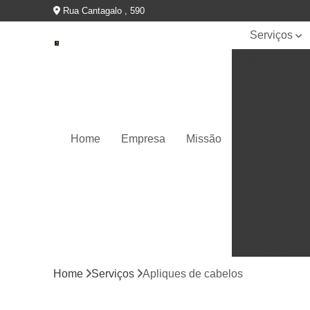
Rua Cantagalo , 590
Serviços
Alongamento
de cabelo
Alongamento
capilares
Apliques de
Home
Empresa
Missão
cabelos
Manutenções
de próteses
Perucas
Perucas
capilares fron
lace
Home
Serviços
Apliques de cabelos
Perucas
capilares full
lace