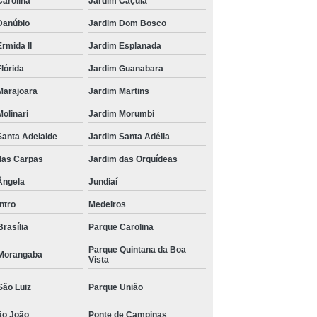
Carolina
Jardim Caçula
Danúbio
Jardim Dom Bosco
rmida II
Jardim Esplanada
lórida
Jardim Guanabara
Marajoara
Jardim Martins
olinari
Jardim Morumbi
Santa Adelaide
Jardim Santa Adélia
das Carpas
Jardim das Orquídeas
Ângela
Jundiaí
ntro
Medeiros
rasília
Parque Carolina
Parque Quintana da Boa
Morangaba
Vista
São Luiz
Parque União
ão João
Ponte de Campinas