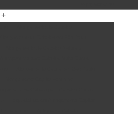
(11) 94307-1787
mano
Alongamento de Cabelos
Alongamento de Cabelos em São Paulo
Alongamento de Cabelos Naturais
Alongamento para Cabelos Muito Curtos
elos
Alongamento Capilar em São Paulo
Alongamento Capilar Feminino
ongamento de Cabelo para Cabelos Curtos
me
Especialista em Alongamento Capilar
ilar Feminino
Aplique de Cabelo
elo Natural
Apliques de Cabelo em São Paulo
rótese Capilar
Colocação de Prótese Capilar