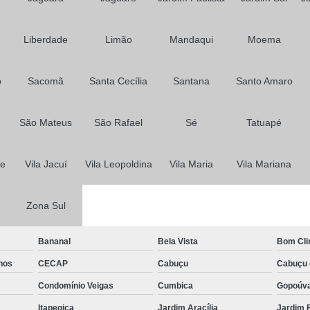
Prótese para Cabelo Feminino
Prótese para Cabelos em São P
Liberdade
Limão
Mandaqui
Moema
o
Sacomã
Santa Cecília
Santana
Santo Amaro
São Mateus
São Rafael
Sé
Tatuapé
me
Vila Jacuí
Vila Leopoldina
Vila Maria
Vila Mariana
Zona Sul
Bananal
Bela Vista
Bom Cl
hos
CECAP
Cabuçu
Cabuçu 
Condomínio Veigas
Cumbica
Gopoúv
Itapegica
Jardim Aracília
Jardim 