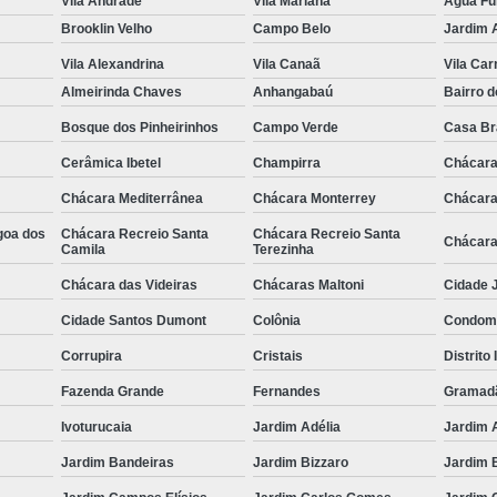
Vila Andrade
Vila Mariana
Água F
Brooklin Velho
Campo Belo
Jardim 
Vila Alexandrina
Vila Canaã
Vila Ca
Almeirinda Chaves
Anhangabaú
Bairro d
Bosque dos Pinheirinhos
Campo Verde
Casa B
Cerâmica Ibetel
Champirra
Chácara
Chácara Mediterrânea
Chácara Monterrey
Chácara
goa dos
Chácara Recreio Santa
Chácara Recreio Santa
Chácara
Camila
Terezinha
Chácara das Videiras
Chácaras Maltoni
Cidade J
Cidade Santos Dumont
Colônia
Condomí
Corrupira
Cristais
Distrito 
Fazenda Grande
Fernandes
Gramad
Ivoturucaia
Jardim Adélia
Jardim 
Jardim Bandeiras
Jardim Bizzaro
Jardim B