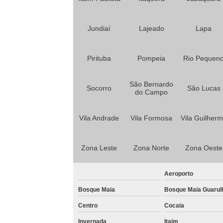
Jundiaí
Lajeado
Lapa
Pirituba
Pompeia
Rio Pequen
São Bernardo
Socorro
São Lucas
do Campo
Vila Andrade
Vila Formosa
Vila Guilher
Zona Leste
Zona Norte
Zona Oeste
Aeroporto
Bosque Maia
Bosque Maia Guarul
Centro
Cocaia
Invernada
Itaim