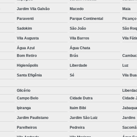
e
Jardim Vila Galvão
Macedo
Maia
Paraventi
Parque Continental
Picanço
Sadokim
São João
São Ro
Vila Augusta
Vila Barros
Vila Fát
Água Azul
Água Chata
Bom Retiro
Brás
Cambuc
Higienópolis
Liberdade
Luz
Santa Efigênia
Sé
Vila Bu
Glicério
Liberda
Campo Belo
Cidade Dutra
Cidade 
Ipiranga
Itaim Bibi
Jabaqua
Jardim Paulistano
Jardim São Luiz
Jardins
Parelheiros
Pedreira
Sacomã