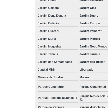
Jardim Búfalo
Jardim Califórnia
Jardim Celeste
Jardim Cica
Jardim Dona Donata
Jardim Dupre
Jardim Estádio
Jardim Europa
Jardim Guarani
Jardim Itamarati
Jardim Merci I
Jardim Merci II
Jardim Nogueira
Jardim Novo Mundo
Jardim Tannus
Jardim Tarumã
Jardim das Samambaias
Jardim das Tulipas
Jundiaí-Mirim
Liberdade
Mirante de Jundiaí
Moisés
Parque Centenário
Parque Continental
Parque Residencial 
Parque Residencial Jundiaí I
II1
Parque da Represa
Parque do Colégio