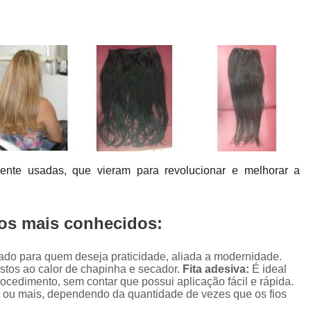
Colocação de Prótese Capilar Masculina
Manutenção de Prótese Capilar
Man
Manutenção de Prótese Capilar em Sp
Manutenção de Prótese de Cabel
Manutenção em Prótese Capilar Masculina
Confecção de Perucas
Confe
Perucas Naturais Femininas
Perucas Natu
ente usadas, que vieram para revolucionar e melhorar a
Perucas para Alopecia
Perucas 
Perucas para Quimioterapia
Per
os mais conhecidos:
Perucas sob Medida
Perucas sob Medid
Peruca de Front Lace
Peruca Front 
do para quem deseja praticidade, aliada a modernidade.
stos ao calor de chapinha e secador.
Fita adesiva:
É ideal
Peruca Front Lace Cacheada
Peruca Fr
ocedimento, sem contar que possui aplicação fácil e rápida.
Peruca Front Lace Natural
Peruca Fro
 ou mais, dependendo da quantidade de vezes que os fios