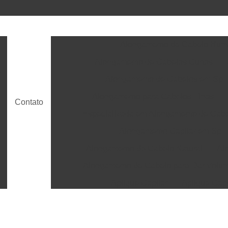
Alongamento de Cabelo Hu
Alongamento de Cabelos Curtos
s
Alongamento de Cabelos em Sp
Alongamento para Cabelos Finos
Contato
Especializada em Alongamento de Cab
Alongamento Capilar em Sp
Alongamento de Cabelo Natural
Al
Alongamento de Cabelo para Dar Volu
t
Aplique Capilar
Aplique Cap
Aplique de Cabelo Humano
Aplique de Cab
Apliques de Cabelo em Sp
Aplicação de P