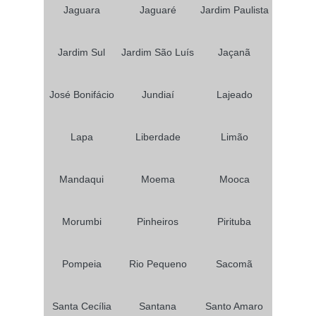
Jaguara
Jaguaré
Jardim Paulista
Jardim Sul
Jardim São Luís
Jaçanã
José Bonifácio
Jundiaí
Lajeado
Lapa
Liberdade
Limão
Mandaqui
Moema
Mooca
Morumbi
Pinheiros
Pirituba
Pompeia
Rio Pequeno
Sacomã
Santa Cecília
Santana
Santo Amaro