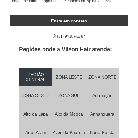
onde encontrar alongamento de cabelos em sp na Vila Bela
Entre em contato
(11) 94307-1787
Regiões onde a Vilson Hair atende:
REGIÃO
ZONA LESTE
ZONA NORTE
CENTRAL
ZONA OESTE
ZONA SUL
Aclimação
Alto da Lapa
Alto da Mooca
Anhanguera
Artur Alvim
Avenida Paulista
Barra Funda