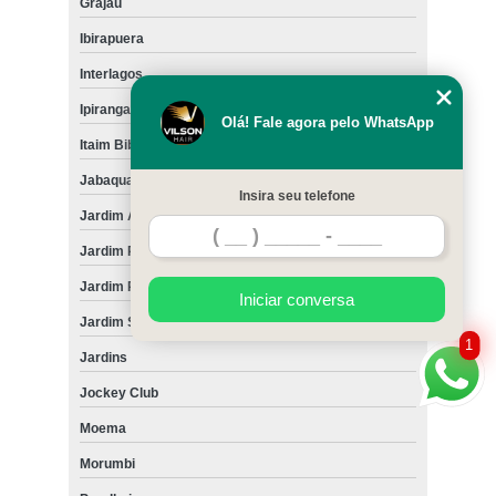
Grajau
Ibirapuera
Interlagos
Ipiranga
Olá! Fale agora pelo WhatsApp
Itaim Bibi
Jabaquara
Insira seu telefone
Jardim América
Jardim Paulista
Jardim Paulistano
Iniciar conversa
Jardim São Luiz
1
Jardins
Jockey Club
Moema
Morumbi