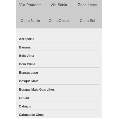
Vila Prudente
Vila Sônia
Zona Leste
Zona Norte
Zona Oeste
Zona Sul
Aeroporto
Bananal
Bela Vista
Bom Clima
Bonsucesso
Bosque Maia
Bosque Maia Guarulhos
CECAP
Cabuçu
Cabuçu de Cima