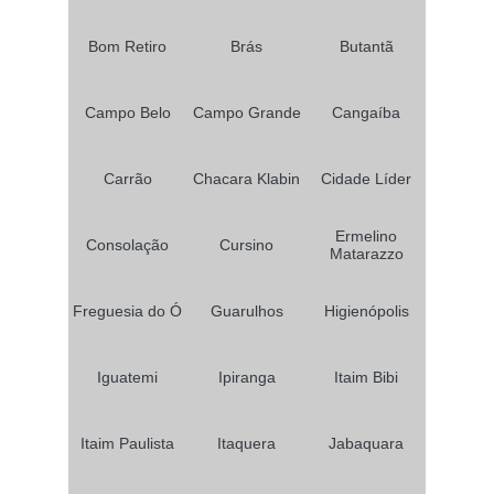
Bom Retiro
Brás
Butantã
Campo Belo
Campo Grande
Cangaíba
Carrão
Chacara Klabin
Cidade Líder
Ermelino
Consolação
Cursino
Matarazzo
Freguesia do Ó
Guarulhos
Higienópolis
Iguatemi
Ipiranga
Itaim Bibi
Itaim Paulista
Itaquera
Jabaquara