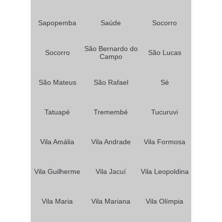
Sapopemba
Saúde
Socorro
São Bernardo do
Socorro
São Lucas
Campo
São Mateus
São Rafael
Sé
Tatuapé
Tremembé
Tucuruvi
Vila Amália
Vila Andrade
Vila Formosa
Vila Guilherme
Vila Jacuí
Vila Leopoldina
Vila Maria
Vila Mariana
Vila Olímpia