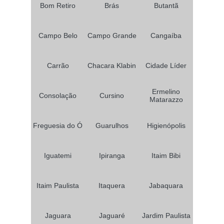
Bom Retiro
Brás
Butantã
Campo Belo
Campo Grande
Cangaíba
Carrão
Chacara Klabin
Cidade Líder
Ermelino
Consolação
Cursino
Matarazzo
Freguesia do Ó
Guarulhos
Higienópolis
Iguatemi
Ipiranga
Itaim Bibi
Itaim Paulista
Itaquera
Jabaquara
Jaguara
Jaguaré
Jardim Paulista