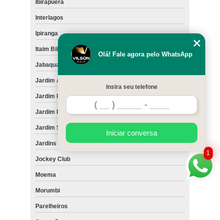
Ibirapuera
Interlagos
Ipiranga
Itaim Bibi
Olá! Fale agora pelo WhatsApp
Jabaquara
Jardim América
Insira seu telefone
Jardim Paulista
Jardim Paulistano
Jardim São Luiz
Iniciar conversa
Jardins
1
Jockey Club
Moema
Morumbi
Parelheiros