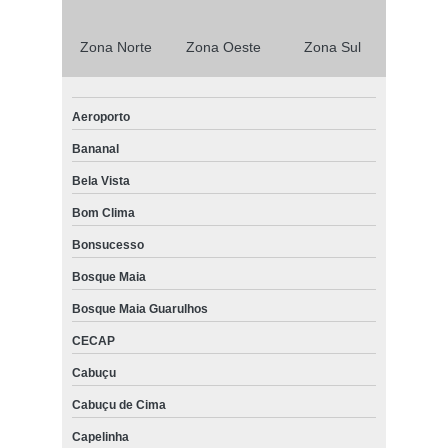
Zona Norte
Zona Oeste
Zona Sul
Aeroporto
Bananal
Bela Vista
Bom Clima
Bonsucesso
Bosque Maia
Bosque Maia Guarulhos
CECAP
Cabuçu
Cabuçu de Cima
Capelinha