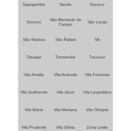
Sapopemba
Saúde
Socorro
São Bernardo do
Socorro
São Lucas
Campo
São Mateus
São Rafael
Sé
Tatuapé
Tremembé
Tucuruvi
Vila Amália
Vila Andrade
Vila Formosa
Vila Guilherme
Vila Jacuí
Vila Leopoldina
Vila Maria
Vila Mariana
Vila Olímpia
Vila Prudente
Vila Sônia
Zona Leste