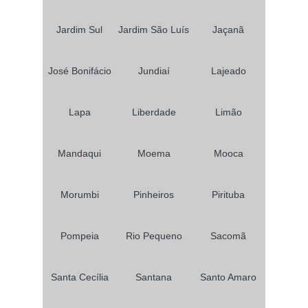
Jardim Sul
Jardim São Luís
Jaçanã
José Bonifácio
Jundiaí
Lajeado
Lapa
Liberdade
Limão
Mandaqui
Moema
Mooca
Morumbi
Pinheiros
Pirituba
Pompeia
Rio Pequeno
Sacomã
Santa Cecília
Santana
Santo Amaro