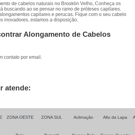
Prótese Capilar Front Lace
Peruca Fu
ento de cabelos naturais no Brooklin Velho, Conheça os
stá buscando ao se pensar no ramo de próteses capilares.
Peruca Full Lace Cabelo Natur
alongamentos capilares e perucas. Fique com o seu cabelo
s inovadores, estamos a disposição.
Peruca Full Lace e Front L
contrar Alongamento de Cabelos
Peruca Full Lace Humana Cachead
Peruca Full Lace Loira
Peruca Full L
Peruca Full Lace Sintética
Prótese Ca
m contato por email.
Prótese Capilar Feminina
Prótese Ca
Prótese Capilar para Alopecia
Prótese Capilar para Calvície
Prótese Capil
r atende:
Prótese Capilar para Quem Faz Qu
Prótese Capilar Parcial Feminina
Próte
Prótese de Cabelo Masculino
E
ZONA OESTE
ZONA SUL
Aclimação
Alto da Lapa
Prótese de Cabelos Naturais