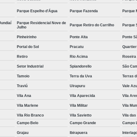
Parque Espelho d'Água
Parque Fazenda
Parque 
Jundiaí
Parque Residencial Nove de
Parque Retiro do Carrilho
Parque 
Julho
Pinheirinho
Ponte Alta
Ponte S
Portal do Sol
Pracatu
Quartie
Retiro
Rio Acima
Roseira
Setor Industrial
Spiandorello
São Cam
Tamoio
Terra da Uva
Terras 
Traviú
Uirapuru
Vale Azu
Vila Ana
Vila Aparecida
Vila Are
Vila Marlene
Vila Militar
Vila Mun
Vila Rio Branco
Vila Savietto
Vila das
Campo Belo
Campo Grande
Campo 
Grajau
Ibirapuera
Interlag