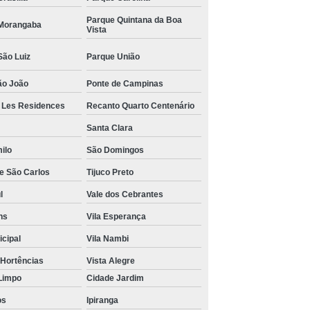
Parque Quintana da Boa
Morangaba
Vista
São Luiz
Parque União
ão João
Ponte de Campinas
r Les Residences
Recanto Quarto Centenário
Santa Clara
ilo
São Domingos
de São Carlos
Tijuco Preto
l
Vale dos Cebrantes
ns
Vila Esperança
icipal
Vila Nambi
 Hortências
Vista Alegre
Limpo
Cidade Jardim
os
Ipiranga