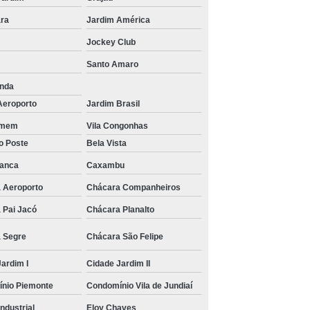
ra
Jardim América
Jockey Club
Santo Amaro
unda
Aeroporto
Jardim Brasil
rmem
Vila Congonhas
o Poste
Bela Vista
ranca
Caxambu
 Aeroporto
Chácara Companheiros
 Pai Jacó
Chácara Planalto
 Segre
Chácara São Felipe
ardim I
Cidade Jardim II
nio Piemonte
Condomínio Vila de Jundiaí
Industrial
Eloy Chaves