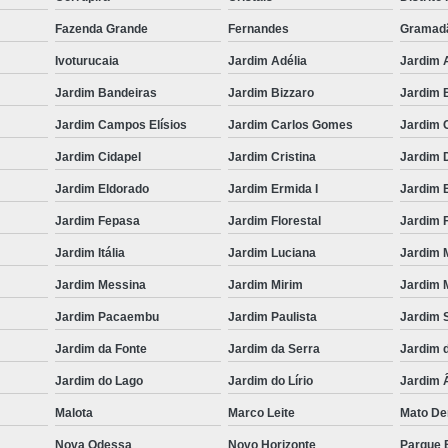
Fazenda Grande
Fernandes
Gramad
Ivoturucaia
Jardim Adélia
Jardim 
Jardim Bandeiras
Jardim Bizzaro
Jardim B
Jardim Campos Elísios
Jardim Carlos Gomes
Jardim 
Jardim Cidapel
Jardim Cristina
Jardim 
Jardim Eldorado
Jardim Ermida I
Jardim E
Jardim Fepasa
Jardim Florestal
Jardim F
Jardim Itália
Jardim Luciana
Jardim 
Jardim Messina
Jardim Mirim
Jardim M
Jardim Pacaembu
Jardim Paulista
Jardim 
Jardim da Fonte
Jardim da Serra
Jardim 
Jardim do Lago
Jardim do Lírio
Jardim 
Malota
Marco Leite
Mato De
Nova Odessa
Novo Horizonte
Parque B