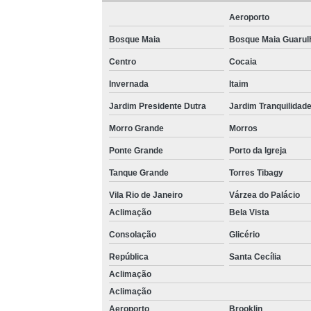
Aeroporto
Bosque Maia
Bosque Maia Guarul
Centro
Cocaia
Invernada
Itaim
Jardim Presidente Dutra
Jardim Tranquilidad
Morro Grande
Morros
Ponte Grande
Porto da Igreja
Tanque Grande
Torres Tibagy
Vila Rio de Janeiro
Várzea do Palácio
Aclimação
Bela Vista
Consolação
Glicério
República
Santa Cecília
Aclimação
Aclimação
Aeroporto
Brooklin