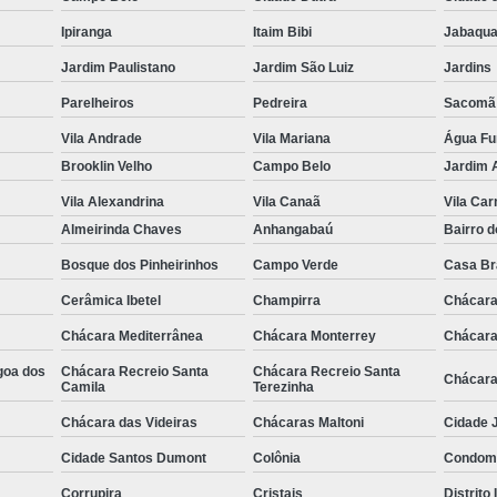
Ipiranga
Itaim Bibi
Jabaqua
Jardim Paulistano
Jardim São Luiz
Jardins
Parelheiros
Pedreira
Sacomã
Vila Andrade
Vila Mariana
Água F
Brooklin Velho
Campo Belo
Jardim 
Vila Alexandrina
Vila Canaã
Vila Ca
Almeirinda Chaves
Anhangabaú
Bairro d
Bosque dos Pinheirinhos
Campo Verde
Casa B
Cerâmica Ibetel
Champirra
Chácara
Chácara Mediterrânea
Chácara Monterrey
Chácara
goa dos
Chácara Recreio Santa
Chácara Recreio Santa
Chácara
Camila
Terezinha
Chácara das Videiras
Chácaras Maltoni
Cidade J
Cidade Santos Dumont
Colônia
Condomí
Corrupira
Cristais
Distrito 