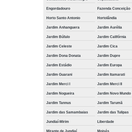
Engordadouro
Fazenda Conceição
Horto Santo Antonio
Hortolândia
Jardim Anhanguera
Jardim Aurélia
Jardim Búfalo
Jardim Califórnia
Jardim Celeste
Jardim Cica
Jardim Dona Donata
Jardim Dupre
Jardim Estádio
Jardim Europa
Jardim Guarani
Jardim Itamarati
Jardim Merci I
Jardim Merci II
Jardim Nogueira
Jardim Novo Mundo
Jardim Tannus
Jardim Tarumã
Jardim das Samambaias
Jardim das Tulipas
Jundiaí-Mirim
Liberdade
Mirante de Jundiaí
Moisés