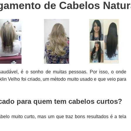
amento de Cabelos Natura
Colocação de Prótese Capilar Masculina
Manutenção de Prótese Capilar
Man
Manutenção de Prótese Capilar em Sp
Manutenção de Prótese de Cabel
Manutenção em Prótese Capilar Masculina
Confecção de Perucas
Confe
Perucas Naturais Femininas
Perucas Natu
audável, é o sonho de muitas pessoas. Por isso, o onde
Perucas para Alopecia
Perucas 
lin Velho foi criado, um método muito usado e que veio para
Perucas para Quimioterapia
Per
Perucas sob Medida
Perucas sob Medid
cado para quem tem cabelos curtos?
Peruca de Front Lace
Peruca Front 
Peruca Front Lace Cacheada
Peruca Fr
elo muito curto, mas um que traz bons resultados é a tela
Peruca Front Lace Natural
Peruca Fro