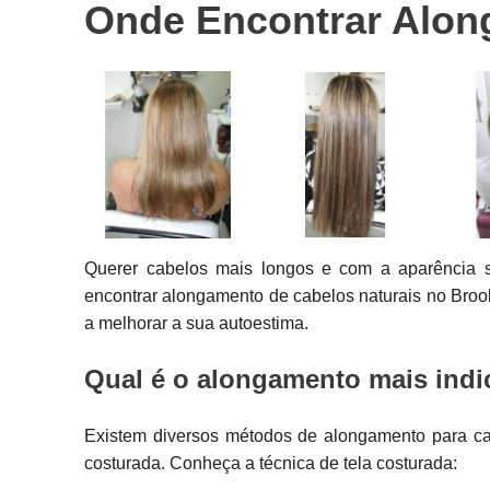
Onde Encontrar Along
Próteses
capilares
Próteses de
cabelo
Querer cabelos mais longos e com a aparência s
encontrar alongamento de cabelos naturais no Brook
a melhorar a sua autoestima.
Qual é o alongamento mais indi
Existem diversos métodos de alongamento para cab
costurada. Conheça a técnica de tela costurada: