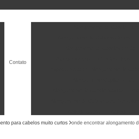
Alongamento de Cabelo Hu
Alongamento de Cabelos Curtos
s
Alongamento de Cabelos em Sp
Alongamento para Cabelos Finos
Contato
Especializada em Alongamento de Cab
Alongamento Capilar em Sp
Alongamento de Cabelo Natural
Al
Alongamento de Cabelo para Dar Volu
t
Aplique Capilar
Aplique Cap
Aplique de Cabelo Humano
Aplique de Cab
nto para cabelos muito curtos
onde encontrar alongamento de
Apliques de Cabelo em Sp
Aplicação de P