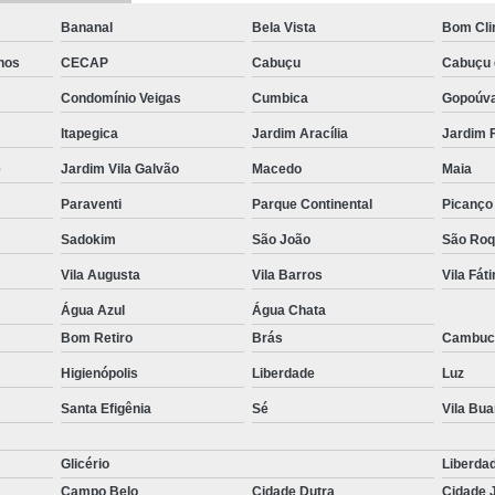
Bananal
Bela Vista
Bom Cl
hos
CECAP
Cabuçu
Cabuçu 
Condomínio Veigas
Cumbica
Gopoúv
Itapegica
Jardim Aracília
Jardim 
e
Jardim Vila Galvão
Macedo
Maia
Paraventi
Parque Continental
Picanço
Sadokim
São João
São Ro
Vila Augusta
Vila Barros
Vila Fát
Água Azul
Água Chata
Bom Retiro
Brás
Cambuc
Higienópolis
Liberdade
Luz
Santa Efigênia
Sé
Vila Bu
Glicério
Liberda
Campo Belo
Cidade Dutra
Cidade 