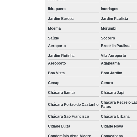
Ibirapuera
Interlagos
Jardim Europa
Jardim Paulista
Moema
Morumbi
Saúde
Socorro
Aeroporto
Brooklin Paulista
Jardim Rutinha
Vila Aeroporto
Aeroporto
Agapeama
Boa Vista
Bom Jardim
Cecap
Centro
Chácara Itamar
Chácara Japi
Chácara Recreio La
Chácara Portão do Castanho
Patos
Chácara São Francisco
Chácara Urbana
Cidade Luiza
Cidade Nova
Condomínio Vista Alegre
Copacabana