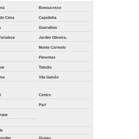
ima
Bonsucesso
de Cima
Capelinha
a
Guarulhos
Fortaleza
Jardim Oliveira,
Monte Carmelo
Pimentas
que
Taboão
ima
Vila Galvão
i
Centro
Pari
arque
de
Jardim
Grajau