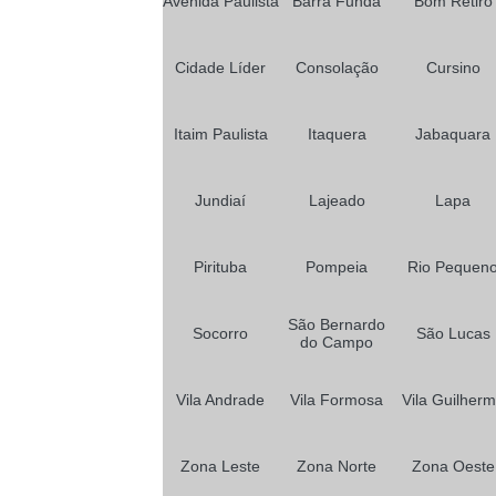
Avenida Paulista
Barra Funda
Bom Retiro
Cidade Líder
Consolação
Cursino
Itaim Paulista
Itaquera
Jabaquara
Jundiaí
Lajeado
Lapa
Pirituba
Pompeia
Rio Pequen
São Bernardo
Socorro
São Lucas
do Campo
Vila Andrade
Vila Formosa
Vila Guilher
Zona Leste
Zona Norte
Zona Oeste