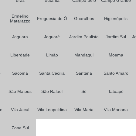
Brás
Butantã
Prótese para Cabelo Feminino
Campo Belo
Campo Grande
Prótese para Cabelos em São P
Ermelino
Freguesia do Ó
Guarulhos
Higienópolis
Matarazzo
Jaguara
Jaguaré
Jardim Paulista
Jardim Sul
J
Liberdade
Limão
Mandaqui
Moema
o
Sacomã
Santa Cecília
Santana
Santo Amaro
São Mateus
São Rafael
Sé
Tatuapé
me
Vila Jacuí
Vila Leopoldina
Vila Maria
Vila Mariana
Zona Sul