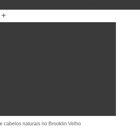
(11) 94307-1787
mano
Alongamento de Cabelos
Alongamento de Cabelos em São Paulo
Alongamento de Cabelos Naturais
Alongamento para Cabelos Muito Curtos
elos
Alongamento Capilar em São Paulo
Alongamento Capilar Feminino
ongamento de Cabelo para Cabelos Curtos
me
Especialista em Alongamento Capilar
ilar Feminino
Aplique de Cabelo
elo Natural
Apliques de Cabelo em São Paulo
 cabelos naturais no Brooklin Velho
rótese Capilar
Colocação de Prótese Capilar