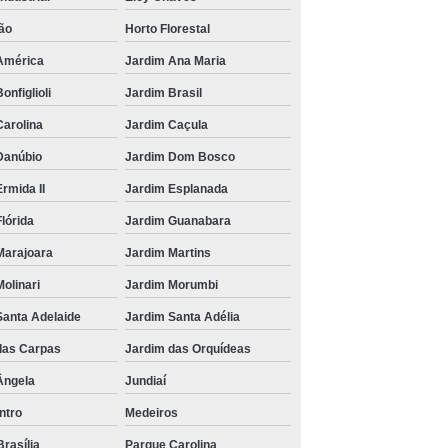
ão
Horto Florestal
América
Jardim Ana Maria
onfiglioli
Jardim Brasil
Carolina
Jardim Caçula
Danúbio
Jardim Dom Bosco
rmida II
Jardim Esplanada
lórida
Jardim Guanabara
Marajoara
Jardim Martins
olinari
Jardim Morumbi
Santa Adelaide
Jardim Santa Adélia
das Carpas
Jardim das Orquídeas
Ângela
Jundiaí
ntro
Medeiros
rasília
Parque Carolina