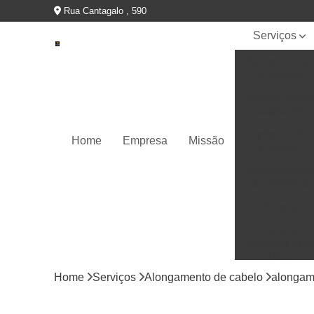
Rua Cantagalo , 590
Serviços
Alongamento
de cabelo
Alongamento
capilares
Apliques de
Home
Empresa
Missão
cabelos
Manutenções
de próteses
Perucas
Perucas
capilares fron
lace
Home
Serviços
Alongamento de cabelo
alongame
Perucas
capilares full
lace