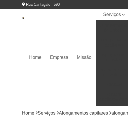
Rua Cantagalo , 590
Serviços
Alongamento
de cabelo
Alongamento
capilares
Apliques de
Home
Empresa
Missão
cabelos
Manutenções
de próteses
Perucas
Perucas
capilares fron
lace
Home
Serviços
Alongamentos capilares
alongam
Perucas
capilares full
lace