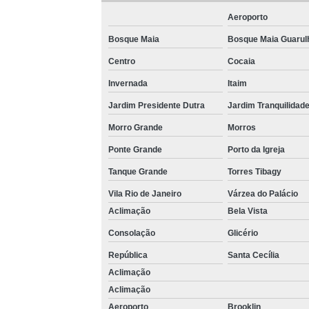
Aeroporto
Bosque Maia
Bosque Maia Guarul
Centro
Cocaia
Invernada
Itaim
Jardim Presidente Dutra
Jardim Tranquilidad
Morro Grande
Morros
Ponte Grande
Porto da Igreja
Tanque Grande
Torres Tibagy
Vila Rio de Janeiro
Várzea do Palácio
Aclimação
Bela Vista
Consolação
Glicério
República
Santa Cecília
Aclimação
Aclimação
Aeroporto
Brooklin