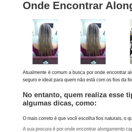
Onde Encontrar Along
Próteses
capilares
Próteses de
cabelo
Atualmente é comum a busca por onde encontrar al
seguro e ideal para quem não está com os fios da f
No entanto, quem realiza esse t
algumas dicas, como:
O mais correto é que você escolha fios naturais, o q
A sua procura é por onde encontrar alongamento ca