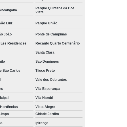
Parque Quintana da Boa
Morangaba
Vista
São Luiz
Parque União
ão João
Ponte de Campinas
r Les Residences
Recanto Quarto Centenário
Santa Clara
ilo
São Domingos
de São Carlos
Tijuco Preto
l
Vale dos Cebrantes
ns
Vila Esperança
icipal
Vila Nambi
 Hortências
Vista Alegre
Limpo
Cidade Jardim
os
Ipiranga