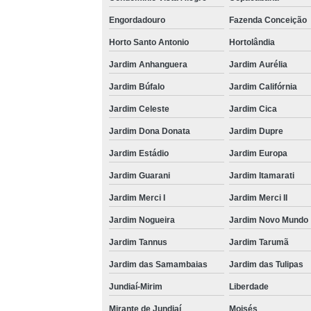
Engordadouro
Fazenda Conceição
Horto Santo Antonio
Hortolândia
Jardim Anhanguera
Jardim Aurélia
Jardim Búfalo
Jardim Califórnia
Jardim Celeste
Jardim Cica
Jardim Dona Donata
Jardim Dupre
Jardim Estádio
Jardim Europa
Jardim Guarani
Jardim Itamarati
Jardim Merci I
Jardim Merci II
Jardim Nogueira
Jardim Novo Mundo
Jardim Tannus
Jardim Tarumã
Jardim das Samambaias
Jardim das Tulipas
Jundiaí-Mirim
Liberdade
Mirante de Jundiaí
Moisés