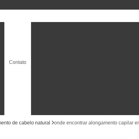
Alongamento de Cabelo Hu
Alongamento de Cabelos Curtos
s
Alongamento de Cabelos em Sp
Alongamento para Cabelos Finos
Contato
Especializada em Alongamento de Cab
Alongamento Capilar em Sp
Alongamento de Cabelo Natural
Al
Alongamento de Cabelo para Dar Volu
t
Aplique Capilar
Aplique Cap
Aplique de Cabelo Humano
Aplique de Cab
ento de cabelo natural
onde encontrar alongamento capilar e
Apliques de Cabelo em Sp
Aplicação de P