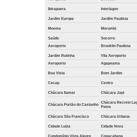
Ibirapuera
Interlagos
Jardim Europa
Jardim Paulista
Moema
Morumbi
Saúde
Socorro
Aeroporto
Brooklin Paulista
Jardim Rutinha
Vila Aeroporto
Aeroporto
Agapeama
Boa Vista
Bom Jardim
Cecap
Centro
Chácara Itamar
Chácara Japi
Chácara Recreio La
Chácara Portão do Castanho
Patos
Chácara São Francisco
Chácara Urbana
Cidade Luiza
Cidade Nova
Condomínio Vista Alegre
Copacabana