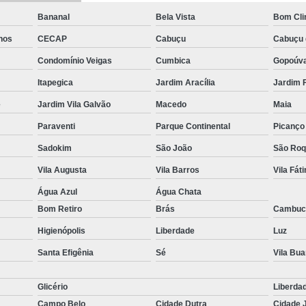
Bananal
Bela Vista
Bom Cl
hos
CECAP
Cabuçu
Cabuçu 
Condomínio Veigas
Cumbica
Gopoúv
Itapegica
Jardim Aracília
Jardim 
e
Jardim Vila Galvão
Macedo
Maia
Paraventi
Parque Continental
Picanço
Sadokim
São João
São Ro
Vila Augusta
Vila Barros
Vila Fát
Água Azul
Água Chata
Bom Retiro
Brás
Cambuc
Higienópolis
Liberdade
Luz
Santa Efigênia
Sé
Vila Bu
Glicério
Liberda
Campo Belo
Cidade Dutra
Cidade 