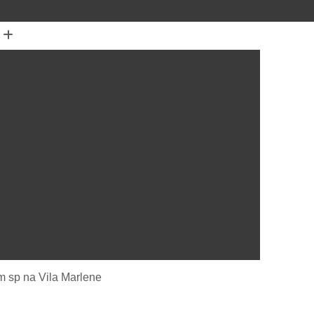
(11) 94307-1787
mano
Alongamento de Cabelos
Alongamento de Cabelos em São Paulo
Alongamento de Cabelos Naturais
Alongamento para Cabelos Muito Curtos
elos
Alongamento Capilar em São Paulo
Alongamento Capilar Feminino
ongamento de Cabelo para Cabelos Curtos
me
Especialista em Alongamento Capilar
ilar Feminino
Aplique de Cabelo
elo Natural
Apliques de Cabelo em São Paulo
m sp na Vila Marlene
rótese Capilar
Colocação de Prótese Capilar