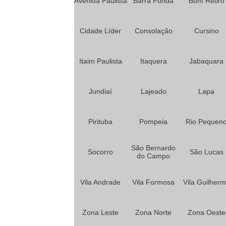
Avenida Paulista
Barra Funda
Bom Retiro
Cidade Líder
Consolação
Cursino
Itaim Paulista
Itaquera
Jabaquara
Jundiaí
Lajeado
Lapa
Pirituba
Pompeia
Rio Pequen
São Bernardo
Socorro
São Lucas
do Campo
Vila Andrade
Vila Formosa
Vila Guilher
Zona Leste
Zona Norte
Zona Oeste