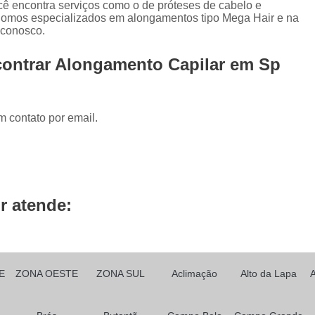
você encontra serviços como o de próteses de cabelo e
Prótese Capilar Front Lace
Peruca Fu
. Somos especializados em alongamentos tipo Mega Hair e na
Peruca Full Lace Cabelo Natur
 conosco.
Peruca Full Lace e Front L
contrar Alongamento Capilar em Sp
Peruca Full Lace Humana Cachead
Peruca Full Lace Loira
Peruca Full L
m contato por email.
Peruca Full Lace Sintética
Prótese Ca
Prótese Capilar Feminina
Prótese Ca
Prótese Capilar para Alopecia
Prótese Capilar para Calvície
Prótese Capil
r atende:
Prótese Capilar para Quem Faz Qu
Prótese Capilar Parcial Feminina
Próte
Prótese de Cabelo Masculino
E
ZONA OESTE
ZONA SUL
Aclimação
Alto da Lapa
Prótese de Cabelos Naturais