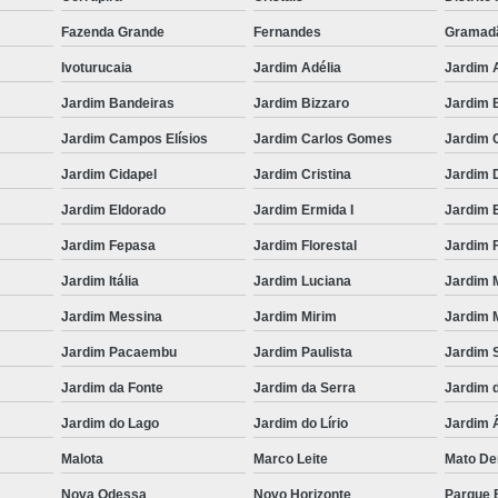
Fazenda Grande
Fernandes
Gramad
Ivoturucaia
Jardim Adélia
Jardim 
Jardim Bandeiras
Jardim Bizzaro
Jardim B
Jardim Campos Elísios
Jardim Carlos Gomes
Jardim 
Jardim Cidapel
Jardim Cristina
Jardim 
Jardim Eldorado
Jardim Ermida I
Jardim E
Jardim Fepasa
Jardim Florestal
Jardim F
Jardim Itália
Jardim Luciana
Jardim 
Jardim Messina
Jardim Mirim
Jardim M
Jardim Pacaembu
Jardim Paulista
Jardim 
Jardim da Fonte
Jardim da Serra
Jardim 
Jardim do Lago
Jardim do Lírio
Jardim 
Malota
Marco Leite
Mato De
Nova Odessa
Novo Horizonte
Parque B