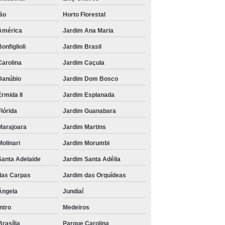
ão
Horto Florestal
América
Jardim Ana Maria
onfiglioli
Jardim Brasil
Carolina
Jardim Caçula
Danúbio
Jardim Dom Bosco
rmida II
Jardim Esplanada
lórida
Jardim Guanabara
Marajoara
Jardim Martins
olinari
Jardim Morumbi
Santa Adelaide
Jardim Santa Adélia
das Carpas
Jardim das Orquídeas
Ângela
Jundiaí
ntro
Medeiros
rasília
Parque Carolina