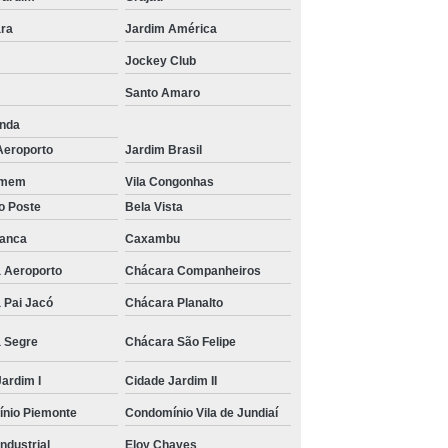
ra
Jardim América
Jockey Club
Santo Amaro
unda
Aeroporto
Jardim Brasil
rmem
Vila Congonhas
o Poste
Bela Vista
ranca
Caxambu
 Aeroporto
Chácara Companheiros
 Pai Jacó
Chácara Planalto
 Segre
Chácara São Felipe
ardim I
Cidade Jardim II
nio Piemonte
Condomínio Vila de Jundiaí
Industrial
Eloy Chaves