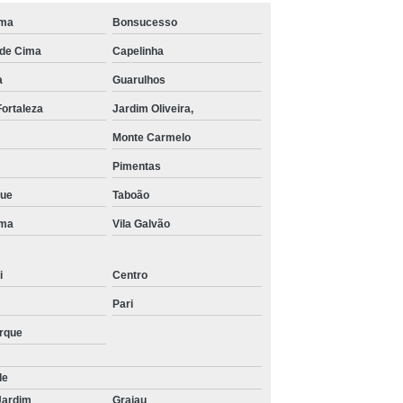
ima
Bonsucesso
de Cima
Capelinha
a
Guarulhos
Fortaleza
Jardim Oliveira,
Monte Carmelo
Pimentas
que
Taboão
ima
Vila Galvão
i
Centro
Pari
arque
de
Jardim
Grajau