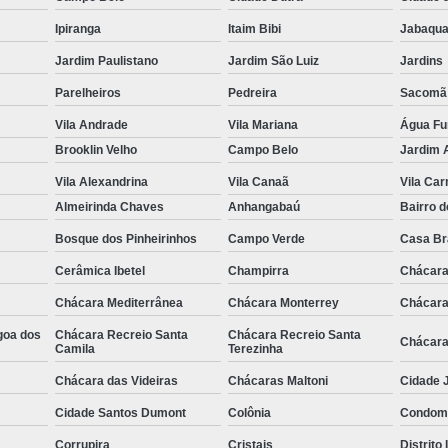
Ipiranga
Itaim Bibi
Jabaqua
Jardim Paulistano
Jardim São Luiz
Jardins
Parelheiros
Pedreira
Sacomã
Vila Andrade
Vila Mariana
Água F
Brooklin Velho
Campo Belo
Jardim 
Vila Alexandrina
Vila Canaã
Vila Ca
Almeirinda Chaves
Anhangabaú
Bairro d
Bosque dos Pinheirinhos
Campo Verde
Casa B
Cerâmica Ibetel
Champirra
Chácara
Chácara Mediterrânea
Chácara Monterrey
Chácara
goa dos
Chácara Recreio Santa
Chácara Recreio Santa
Chácara
Camila
Terezinha
Chácara das Videiras
Chácaras Maltoni
Cidade J
Cidade Santos Dumont
Colônia
Condomí
Corrupira
Cristais
Distrito 