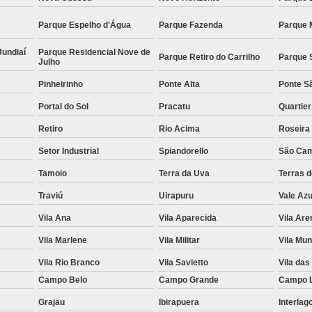
Parque Espelho d'Água
Parque Fazenda
Parque 
Jundiaí
Parque Residencial Nove de
Parque Retiro do Carrilho
Parque 
Julho
Pinheirinho
Ponte Alta
Ponte S
Portal do Sol
Pracatu
Quartie
Retiro
Rio Acima
Roseira
Setor Industrial
Spiandorello
São Cam
Tamoio
Terra da Uva
Terras 
Traviú
Uirapuru
Vale Azu
Vila Ana
Vila Aparecida
Vila Are
Vila Marlene
Vila Militar
Vila Mun
Vila Rio Branco
Vila Savietto
Vila das
Campo Belo
Campo Grande
Campo 
Grajau
Ibirapuera
Interlag