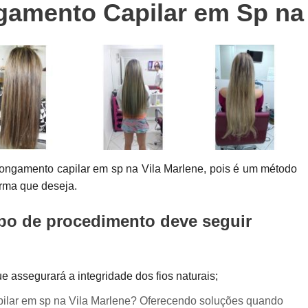
amento Capilar em Sp na 
Colocação de Prótese Capilar Masculina
Manutenção de Prótese Capilar
Man
Manutenção de Prótese Capilar em Sp
Manutenção de Prótese de Cabel
Manutenção em Prótese Capilar Masculina
Confecção de Perucas
Confe
Perucas Naturais Femininas
Perucas Natu
ongamento capilar em sp na Vila Marlene, pois é um método
Perucas para Alopecia
Perucas 
orma que deseja.
Perucas para Quimioterapia
Per
ipo de procedimento deve seguir
Perucas sob Medida
Perucas sob Medid
Peruca de Front Lace
Peruca Front 
Peruca Front Lace Cacheada
Peruca Fr
ue assegurará a integridade dos fios naturais;
Peruca Front Lace Natural
Peruca Fro
pilar em sp na Vila Marlene? Oferecendo soluções quando