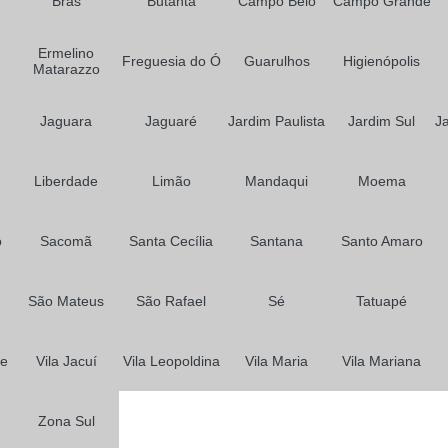
Brás
Butantã
Prótese para Cabelo Feminino
Campo Belo
Campo Grande
Prótese para Cabelos em São P
Ermelino
Freguesia do Ó
Guarulhos
Higienópolis
Matarazzo
Jaguara
Jaguaré
Jardim Paulista
Jardim Sul
J
Liberdade
Limão
Mandaqui
Moema
o
Sacomã
Santa Cecília
Santana
Santo Amaro
São Mateus
São Rafael
Sé
Tatuapé
me
Vila Jacuí
Vila Leopoldina
Vila Maria
Vila Mariana
Zona Sul