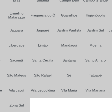
Brás
Butantã
Prótese para Cabelo Feminino
Campo Belo
Campo Grande
Prótese para Cabelos em São P
Ermelino
Freguesia do Ó
Guarulhos
Higienópolis
Matarazzo
Jaguara
Jaguaré
Jardim Paulista
Jardim Sul
J
Liberdade
Limão
Mandaqui
Moema
o
Sacomã
Santa Cecília
Santana
Santo Amaro
São Mateus
São Rafael
Sé
Tatuapé
me
Vila Jacuí
Vila Leopoldina
Vila Maria
Vila Mariana
Zona Sul