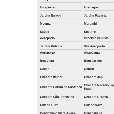
Ibirapuera
Interlagos
Jardim Europa
Jardim Paulista
Moema
Morumbi
Saúde
Socorro
Aeroporto
Brooklin Paulista
Jardim Rutinha
Vila Aeroporto
Aeroporto
Agapeama
Boa Vista
Bom Jardim
Cecap
Centro
Chácara Itamar
Chácara Japi
Chácara Recreio La
Chácara Portão do Castanho
Patos
Chácara São Francisco
Chácara Urbana
Cidade Luiza
Cidade Nova
Condomínio Vista Alegre
Copacabana