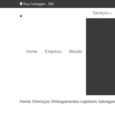
Rua Cantagalo , 590
Serviços
Alongamento
de cabelo
Alongamento
capilares
Apliques de
Home
Empresa
Missão
cabelos
Manutenções
de próteses
Perucas
Perucas
capilares fron
lace
Home
Serviços
Alongamentos capilares
alongam
Perucas
capilares full
lace