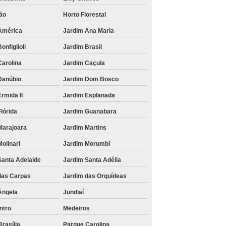
ão
Horto Florestal
América
Jardim Ana Maria
onfiglioli
Jardim Brasil
Carolina
Jardim Caçula
Danúbio
Jardim Dom Bosco
rmida II
Jardim Esplanada
lórida
Jardim Guanabara
Marajoara
Jardim Martins
olinari
Jardim Morumbi
Santa Adelaide
Jardim Santa Adélia
das Carpas
Jardim das Orquídeas
Ângela
Jundiaí
ntro
Medeiros
rasília
Parque Carolina