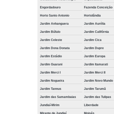
Engordadouro
Fazenda Conceição
Horto Santo Antonio
Hortolândia
Jardim Anhanguera
Jardim Aurélia
Jardim Búfalo
Jardim Califórnia
Jardim Celeste
Jardim Cica
Jardim Dona Donata
Jardim Dupre
Jardim Estádio
Jardim Europa
Jardim Guarani
Jardim Itamarati
Jardim Merci I
Jardim Merci II
Jardim Nogueira
Jardim Novo Mundo
Jardim Tannus
Jardim Tarumã
Jardim das Samambaias
Jardim das Tulipas
Jundiaí-Mirim
Liberdade
Mirante de Jundiaí
Moisés