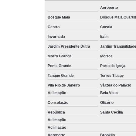
Aeroporto
Bosque Maia
Bosque Maia Guarul
Centro
Cocaia
Invernada
Itaim
Jardim Presidente Dutra
Jardim Tranquilidad
Morro Grande
Morros
Ponte Grande
Porto da Igreja
Tanque Grande
Torres Tibagy
Vila Rio de Janeiro
Várzea do Palácio
Aclimação
Bela Vista
Consolação
Glicério
República
Santa Cecília
Aclimação
Aclimação
Aeroporto
Brooklin