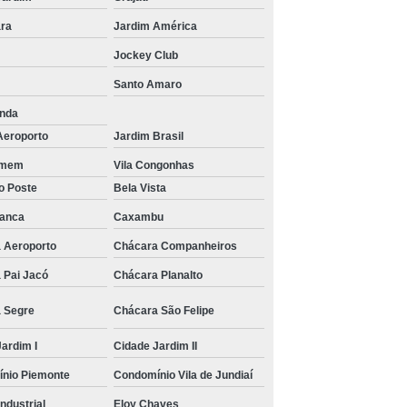
ra
Jardim América
Jockey Club
Santo Amaro
unda
Aeroporto
Jardim Brasil
rmem
Vila Congonhas
o Poste
Bela Vista
ranca
Caxambu
 Aeroporto
Chácara Companheiros
 Pai Jacó
Chácara Planalto
 Segre
Chácara São Felipe
ardim I
Cidade Jardim II
nio Piemonte
Condomínio Vila de Jundiaí
Industrial
Eloy Chaves