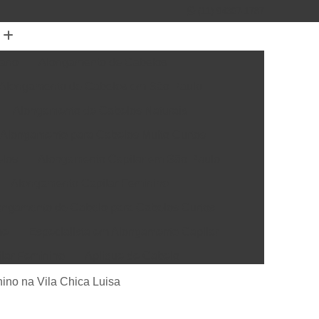
(11) 94307-1787
mano
Alongamento de Cabelos
Alongamento de Cabelos em São Paulo
Alongamento de Cabelos Naturais
Alongamento para Cabelos Muito Curtos
elos
Alongamento Capilar em São Paulo
Alongamento Capilar Feminino
ongamento de Cabelo para Cabelos Curtos
me
Especialista em Alongamento Capilar
ilar Feminino
Aplique de Cabelo
elo Natural
Apliques de Cabelo em São Paulo
nino na Vila Chica Luisa
rótese Capilar
Colocação de Prótese Capilar