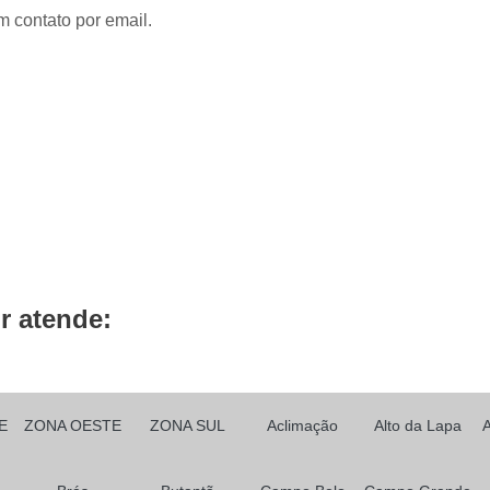
Prótese Capilar Front Lace
Peruca Fu
m contato por email.
Peruca Full Lace Cabelo Natur
Peruca Full Lace e Front L
Peruca Full Lace Humana Cachead
Peruca Full Lace Loira
Peruca Full L
Peruca Full Lace Sintética
Prótese Ca
Prótese Capilar Feminina
Prótese Ca
Prótese Capilar para Alopecia
Prótese Capilar para Calvície
Prótese Capil
r atende:
Prótese Capilar para Quem Faz Qu
Prótese Capilar Parcial Feminina
Próte
Prótese de Cabelo Masculino
E
ZONA OESTE
ZONA SUL
Aclimação
Alto da Lapa
Prótese de Cabelos Naturais