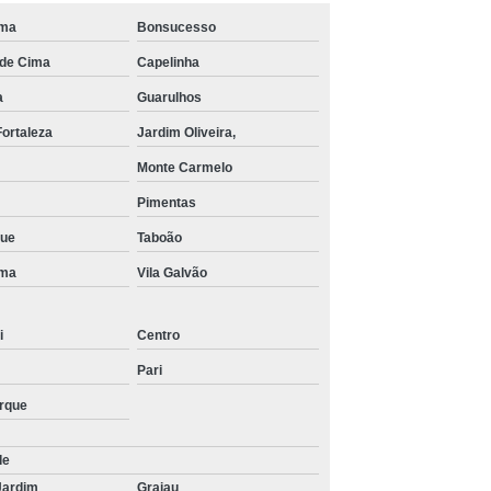
ima
Bonsucesso
de Cima
Capelinha
a
Guarulhos
Fortaleza
Jardim Oliveira,
Monte Carmelo
Pimentas
que
Taboão
ima
Vila Galvão
i
Centro
Pari
arque
de
Jardim
Grajau