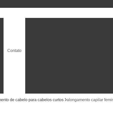
Alongamento de Cabelo Hu
Alongamento de Cabelos Curtos
s
Alongamento de Cabelos em Sp
Alongamento para Cabelos Finos
Contato
Especializada em Alongamento de Cab
Alongamento Capilar em Sp
Alongamento de Cabelo Natural
Al
Alongamento de Cabelo para Dar Volu
t
Aplique Capilar
Aplique Cap
Aplique de Cabelo Humano
Aplique de Cab
ento de cabelo para cabelos curtos
alongamento capilar femi
Apliques de Cabelo em Sp
Aplicação de P