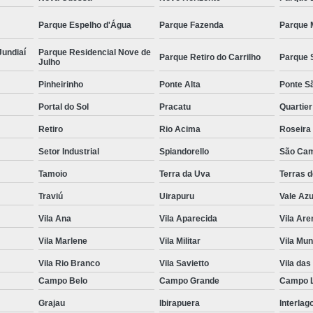
Parque Espelho d'Água
Parque Fazenda
Parque 
Jundiaí
Parque Residencial Nove de
Parque Retiro do Carrilho
Parque 
Julho
Pinheirinho
Ponte Alta
Ponte S
Portal do Sol
Pracatu
Quartie
Retiro
Rio Acima
Roseira
Setor Industrial
Spiandorello
São Cam
Tamoio
Terra da Uva
Terras 
Traviú
Uirapuru
Vale Azu
Vila Ana
Vila Aparecida
Vila Are
Vila Marlene
Vila Militar
Vila Mun
Vila Rio Branco
Vila Savietto
Vila das
Campo Belo
Campo Grande
Campo 
Grajau
Ibirapuera
Interlag