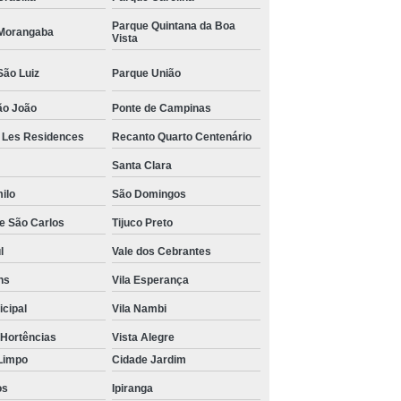
Parque Quintana da Boa
Morangaba
Vista
São Luiz
Parque União
ão João
Ponte de Campinas
r Les Residences
Recanto Quarto Centenário
Santa Clara
ilo
São Domingos
de São Carlos
Tijuco Preto
l
Vale dos Cebrantes
ns
Vila Esperança
icipal
Vila Nambi
 Hortências
Vista Alegre
Limpo
Cidade Jardim
os
Ipiranga