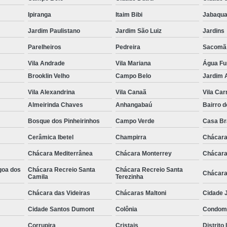
Ipiranga
Itaim Bibi
Jabaqua
Jardim Paulistano
Jardim São Luiz
Jardins
Parelheiros
Pedreira
Sacomã
Vila Andrade
Vila Mariana
Água F
Brooklin Velho
Campo Belo
Jardim 
Vila Alexandrina
Vila Canaã
Vila Ca
Almeirinda Chaves
Anhangabaú
Bairro d
Bosque dos Pinheirinhos
Campo Verde
Casa B
Cerâmica Ibetel
Champirra
Chácara
Chácara Mediterrânea
Chácara Monterrey
Chácara
goa dos
Chácara Recreio Santa
Chácara Recreio Santa
Chácara
Camila
Terezinha
Chácara das Videiras
Chácaras Maltoni
Cidade J
Cidade Santos Dumont
Colônia
Condomí
Corrupira
Cristais
Distrito 