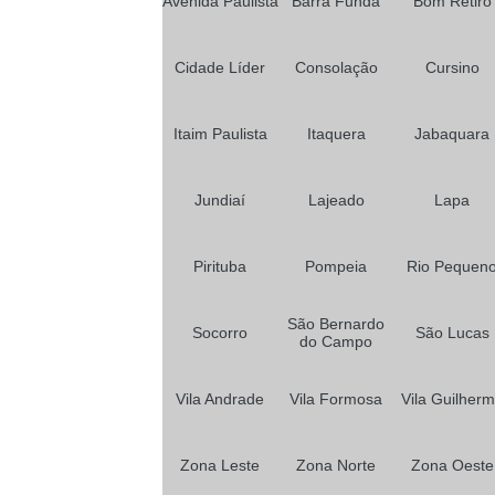
Avenida Paulista
Barra Funda
Bom Retiro
Cidade Líder
Consolação
Cursino
Itaim Paulista
Itaquera
Jabaquara
Jundiaí
Lajeado
Lapa
Pirituba
Pompeia
Rio Pequen
São Bernardo
Socorro
São Lucas
do Campo
Vila Andrade
Vila Formosa
Vila Guilher
Zona Leste
Zona Norte
Zona Oeste