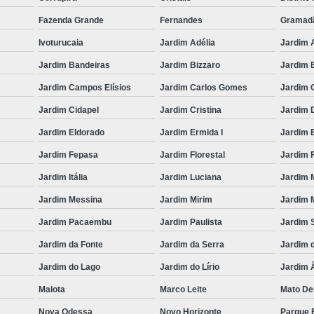
Fazenda Grande
Fernandes
Gramad
Ivoturucaia
Jardim Adélia
Jardim 
Jardim Bandeiras
Jardim Bizzaro
Jardim B
Jardim Campos Elísios
Jardim Carlos Gomes
Jardim 
Jardim Cidapel
Jardim Cristina
Jardim 
Jardim Eldorado
Jardim Ermida I
Jardim E
Jardim Fepasa
Jardim Florestal
Jardim F
Jardim Itália
Jardim Luciana
Jardim 
Jardim Messina
Jardim Mirim
Jardim M
Jardim Pacaembu
Jardim Paulista
Jardim 
Jardim da Fonte
Jardim da Serra
Jardim 
Jardim do Lago
Jardim do Lírio
Jardim 
Malota
Marco Leite
Mato De
Nova Odessa
Novo Horizonte
Parque B