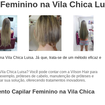
Feminino na Vila Chica Lu
Colocação de Prótese Capilar Masculina
Manutenção de Prótese Capilar
Man
Manutenção de Prótese Capilar em Sp
Manutenção de Prótese de Cabel
Manutenção em Prótese Capilar Masculina
Confecção de Perucas
Confe
Perucas Naturais Femininas
Perucas Natu
a Vila Chica Luisa. Já que, trata-se de um método eficaz e
Perucas para Alopecia
Perucas 
Perucas para Quimioterapia
Per
Vila Chica Luisa? Você pode contar com a Vilson Hair para
Perucas sob Medida
Perucas sob Medid
or exemplo, próteses de cabelo, manutenção de próteses e
ar sua solução, oferecendo tratamentos inovadores.
Peruca de Front Lace
Peruca Front 
nto Capilar Feminino na Vila Chica
Peruca Front Lace Cacheada
Peruca Fr
Peruca Front Lace Natural
Peruca Fro