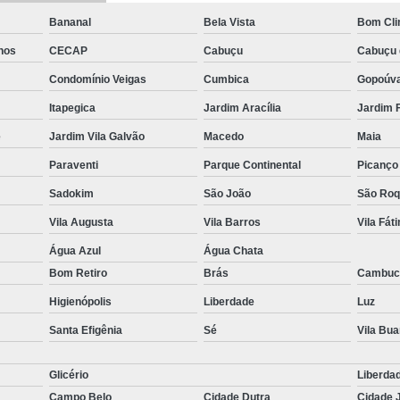
Bananal
Bela Vista
Bom Cl
hos
CECAP
Cabuçu
Cabuçu 
Condomínio Veigas
Cumbica
Gopoúv
Itapegica
Jardim Aracília
Jardim 
e
Jardim Vila Galvão
Macedo
Maia
Paraventi
Parque Continental
Picanço
Sadokim
São João
São Ro
Vila Augusta
Vila Barros
Vila Fát
Água Azul
Água Chata
Bom Retiro
Brás
Cambuc
Higienópolis
Liberdade
Luz
Santa Efigênia
Sé
Vila Bu
Glicério
Liberda
Campo Belo
Cidade Dutra
Cidade 