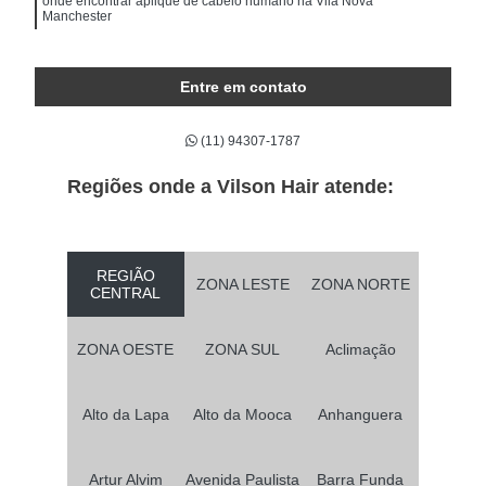
onde encontrar aplique de cabelo humano na Vila Nova
Manchester
Entre em contato
(11) 94307-1787
Regiões onde a Vilson Hair atende:
REGIÃO
ZONA LESTE
ZONA NORTE
CENTRAL
ZONA OESTE
ZONA SUL
Aclimação
Alto da Lapa
Alto da Mooca
Anhanguera
Artur Alvim
Avenida Paulista
Barra Funda