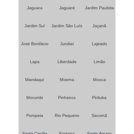
Jaguara
Jaguaré
Jardim Paulista
Jardim Sul
Jardim São Luís
Jaçanã
José Bonifácio
Jundiaí
Lajeado
Lapa
Liberdade
Limão
Mandaqui
Moema
Mooca
Morumbi
Pinheiros
Pirituba
Pompeia
Rio Pequeno
Sacomã
Santa Cecília
Santana
Santo Amaro