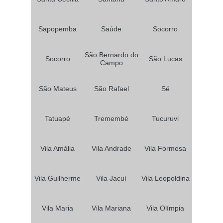
Sapopemba
Saúde
Socorro
São Bernardo do
Socorro
São Lucas
Campo
São Mateus
São Rafael
Sé
Tatuapé
Tremembé
Tucuruvi
Vila Amália
Vila Andrade
Vila Formosa
Vila Guilherme
Vila Jacuí
Vila Leopoldina
Vila Maria
Vila Mariana
Vila Olímpia