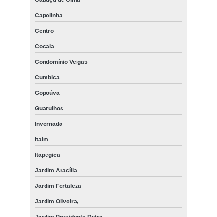
Capelinha
Centro
Cocaia
Condomínio Veigas
Cumbica
Gopoúva
Guarulhos
Invernada
Itaim
Itapegica
Jardim Aracília
Jardim Fortaleza
Jardim Oliveira,
Jardim Presidente Dutra