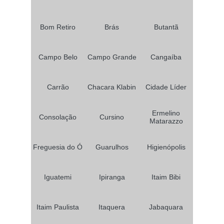
Bom Retiro
Brás
Butantã
Campo Belo
Campo Grande
Cangaíba
Carrão
Chacara Klabin
Cidade Líder
Ermelino
Consolação
Cursino
Matarazzo
Freguesia do Ó
Guarulhos
Higienópolis
Iguatemi
Ipiranga
Itaim Bibi
Itaim Paulista
Itaquera
Jabaquara