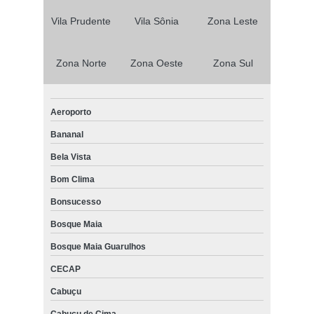
Vila Prudente
Vila Sônia
Zona Leste
Zona Norte
Zona Oeste
Zona Sul
Aeroporto
Bananal
Bela Vista
Bom Clima
Bonsucesso
Bosque Maia
Bosque Maia Guarulhos
CECAP
Cabuçu
Cabuçu de Cima