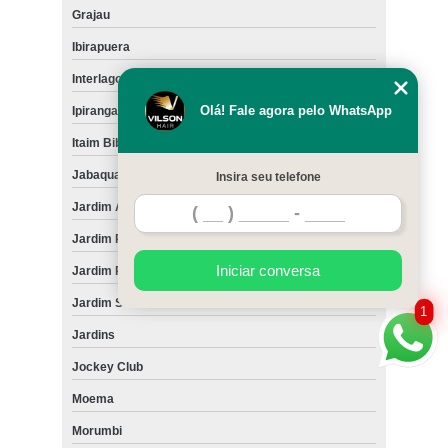
Grajau
Ibirapuera
Interlagos
Olá! Fale agora pelo WhatsApp
Ipiranga
Itaim Bibi
Jabaquara
Insira seu telefone
Jardim América
Jardim Paulista
Iniciar conversa
Jardim Paulistano
Jardim São Luiz
1
Jardins
Jockey Club
Moema
Morumbi