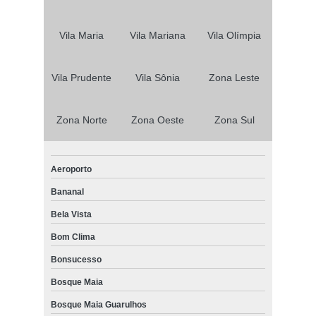
Vila Maria
Vila Mariana
Vila Olímpia
Vila Prudente
Vila Sônia
Zona Leste
Zona Norte
Zona Oeste
Zona Sul
Aeroporto
Bananal
Bela Vista
Bom Clima
Bonsucesso
Bosque Maia
Bosque Maia Guarulhos