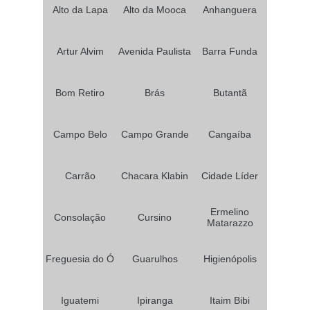
Alto da Lapa
Alto da Mooca
Anhanguera
Artur Alvim
Avenida Paulista
Barra Funda
Bom Retiro
Brás
Butantã
Campo Belo
Campo Grande
Cangaíba
Carrão
Chacara Klabin
Cidade Líder
Ermelino
Consolação
Cursino
Matarazzo
Freguesia do Ó
Guarulhos
Higienópolis
Iguatemi
Ipiranga
Itaim Bibi