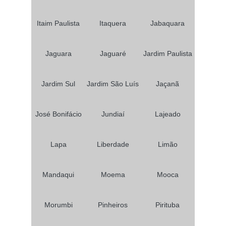
Itaim Paulista
Itaquera
Jabaquara
Jaguara
Jaguaré
Jardim Paulista
Jardim Sul
Jardim São Luís
Jaçanã
José Bonifácio
Jundiaí
Lajeado
Lapa
Liberdade
Limão
Mandaqui
Moema
Mooca
Morumbi
Pinheiros
Pirituba