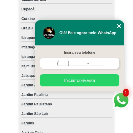
Cupecê
Cursino
Grajau
Olá! Fale agora pelo WhatsApp
Ibirapuera
Interlagos
Insira seu telefone
Ipiranga
Itaim Bibi
Jabaquara
Iniciar conversa
Jardim América
1
Jardim Paulista
Jardim Paulistano
Jardim São Luiz
Jardins
Jockey Club