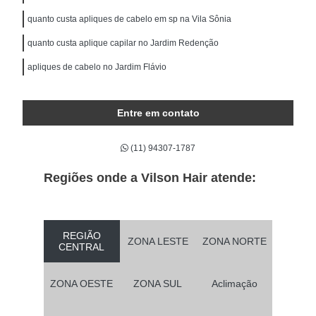
quanto custa apliques de cabelo em sp na Vila Sônia
quanto custa aplique capilar no Jardim Redenção
apliques de cabelo no Jardim Flávio
Entre em contato
(11) 94307-1787
Regiões onde a Vilson Hair atende:
REGIÃO
ZONA LESTE
ZONA NORTE
CENTRAL
ZONA OESTE
ZONA SUL
Aclimação