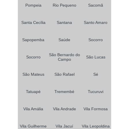
Pompeia
Rio Pequeno
Sacomã
Santa Cecília
Santana
Santo Amaro
Sapopemba
Saúde
Socorro
São Bernardo do
Socorro
São Lucas
Campo
São Mateus
São Rafael
Sé
Tatuapé
Tremembé
Tucuruvi
Vila Amália
Vila Andrade
Vila Formosa
Vila Guilherme
Vila Jacuí
Vila Leopoldina