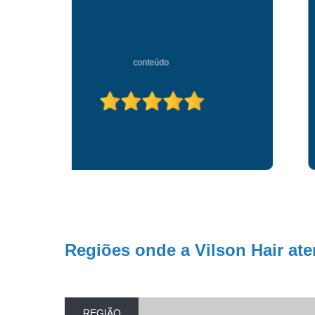
conteúdo
Regiões onde a Vilson Hair ate
REGIÃO