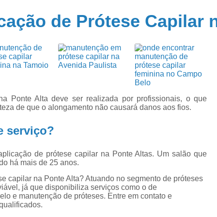
Aplicação de Prótese Capilar
cação de Prótese Capilar n
Colocação de Prótese Capilar Masculina
e
Manutenção de Prótese Capilar
Man
Manutenção de Prótese Capilar em Sp
Manutenção de Prótese de Cabel
Manutenção em Prótese Capilar Masculina
na Ponte Alta deve ser realizada por profissionais, o que
Confecção de Perucas
Confe
erteza de que o alongamento não causará danos aos fios.
Perucas Naturais Femininas
e serviço?
Perucas Naturais sob Med
aplicação de prótese capilar na Ponte Altas. Um salão que
Perucas para Pessoas Que Fazem Qui
ado há mais de 25 anos.
Perucas para Tratamento de Qui
se capilar na Ponte Alta? Atuando no segmento de próteses
iável, já que disponibiliza serviços como o de
Perucas sob Medida em São Paulo
Peru
elo e manutenção de próteses. Entre em contato e
Peruca Front Lace
Peruca Front Lace C
qualificados.