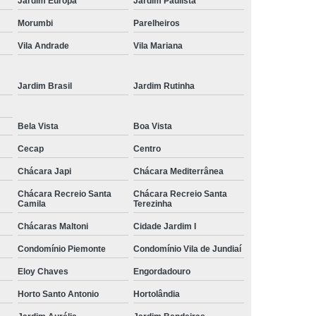
Jardim Europa
Jardim Paulista
Morumbi
Parelheiros
Vila Andrade
Vila Mariana
Jardim Brasil
Jardim Rutinha
Bela Vista
Boa Vista
Cecap
Centro
Chácara Japi
Chácara Mediterrânea
Chácara Recreio Santa
Chácara Recreio Santa
Camila
Terezinha
Chácaras Maltoni
Cidade Jardim I
Condomínio Piemonte
Condomínio Vila de Jundiaí
Eloy Chaves
Engordadouro
Horto Santo Antonio
Hortolândia