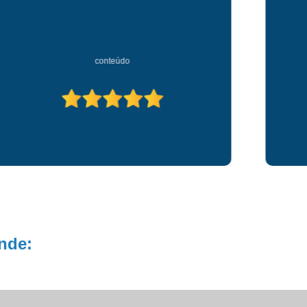
Prótese de Cabelo Natural Mascu
Prótese de Cabelos para Homen
Prótese para Cabelo Masculino
conteúdo
Prótese par
nde: