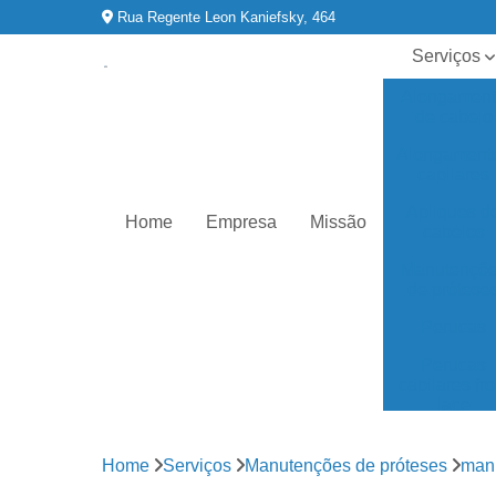
Rua Regente Leon Kaniefsky, 464
Serviços
Alongamen
de cabelo
Alongament
capilares
Apliques d
Home
Empresa
Missão
cabelos
Manutençõ
de prótese
Perucas
Perucas
capilares fro
lace
Perucas
capilares fu
Home
Serviços
Manutenções de próteses
man
lace