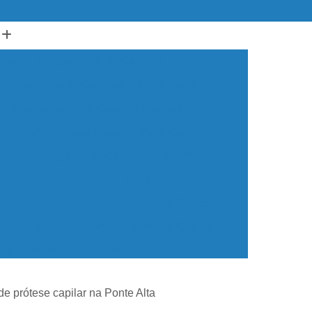
ano
Alongamento de Cabelos
Alongamento de Cabelos em São Paulo
Alongamento de Cabelos Naturais
Alongamento para Cabelos Muito Curtos
los
Alongamento Capilar em São Paulo
Alongamento Capilar Feminino
ngamento de Cabelo para Cabelos Curtos
me
Especialista em Alongamento Capilar
lar Feminino
Aplique de Cabelo
o
Aplique de Cabelo Natural
de prótese capilar na Ponte Alta
ulo
Apliques de Cabelo em Sp