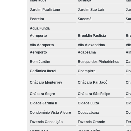
Interlagos
Ipiranga
Ita
Jardim Paulistano
Jardim São Luiz
Ja
Pedreira
Sacomã
Sa
Água Funda
Aeroporto
Brooklin Paulista
Bro
Vila Aeroporto
Vila Alexandrina
Vil
Aeroporto
Agapeama
Al
Bom Jardim
Bosque dos Pinheirinhos
Ca
Cerâmica Ibetel
Champirra
Ch
Chácara Monterrey
Chácara Pai Jacó
Ch
Chácara Segre
Chácara São Felipe
Ch
Cidade Jardim II
Cidade Luiza
Ci
Condomínio Vista Alegre
Copacabana
Co
Fazenda Conceição
Fazenda Grande
Fe