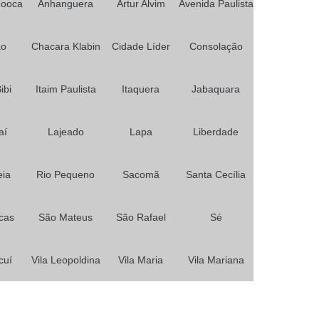
Mooca
Anhanguera
Artur Alvim
Avenida Paulista
ão
Chacara Klabin
Cidade Líder
Consolação
ibi
Itaim Paulista
Itaquera
Jabaquara
aí
Lajeado
Lapa
Liberdade
ia
Rio Pequeno
Sacomã
Santa Cecília
cas
São Mateus
São Rafael
Sé
cuí
Vila Leopoldina
Vila Maria
Vila Mariana