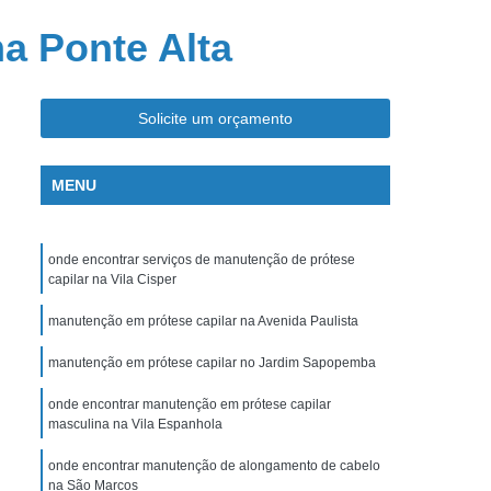
Colocação de Prótese Capilar
a Ponte Alta
Manutenção de Alongamento de Cabelo
utenção de Prótese Capilar em São Paulo
Solicite um orçamento
Manutenção de Prótese Capilar Feminina
o
Manutenção em Prótese Capilar
MENU
Serviços de Manutenção de Prótese Capilar
cção de Perucas de Cabelo Natural
onde encontrar serviços de manutenção de prótese
Perucas Naturais Masculinas
capilar na Vila Cisper
ida
Perucas para Alopecia
manutenção em prótese capilar na Avenida Paulista
mioterapia
Perucas para Quimioterapia
manutenção em prótese capilar no Jardim Sapopemba
mioterapia
Perucas sob Medida
onde encontrar manutenção em prótese capilar
cas sob Medida em Sp
Peruca de Front Lace
masculina na Vila Espanhola
abelo Humano
Peruca Front Lace Cacheada
onde encontrar manutenção de alongamento de cabelo
na São Marcos