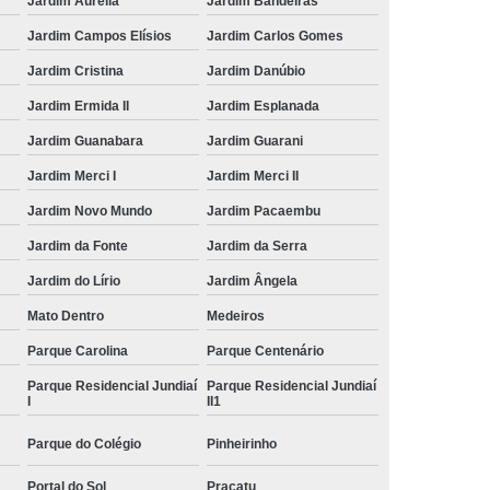
Jardim Aurélia
Jardim Bandeiras
Jardim Campos Elísios
Jardim Carlos Gomes
Jardim Cristina
Jardim Danúbio
Jardim Ermida II
Jardim Esplanada
Jardim Guanabara
Jardim Guarani
Jardim Merci I
Jardim Merci II
Jardim Novo Mundo
Jardim Pacaembu
Jardim da Fonte
Jardim da Serra
Jardim do Lírio
Jardim Ângela
Mato Dentro
Medeiros
Parque Carolina
Parque Centenário
Parque Residencial Jundiaí
Parque Residencial Jundiaí
I
II1
Parque do Colégio
Pinheirinho
Portal do Sol
Pracatu