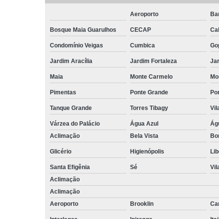
Aeroporto
Ba
Bosque Maia Guarulhos
CECAP
Ca
Condomínio Veigas
Cumbica
Go
Jardim Aracília
Jardim Fortaleza
Jar
Maia
Monte Carmelo
Mo
Pimentas
Ponte Grande
Por
Tanque Grande
Torres Tibagy
Vil
Várzea do Palácio
Água Azul
Ág
Aclimação
Bela Vista
Bo
Glicério
Higienópolis
Li
Santa Efigênia
Sé
Vil
Aclimação
Aclimação
Aeroporto
Brooklin
Ca