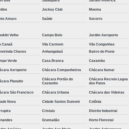
im Bibi
Jabaquara
Jardim América
rdins
Jockey Club
Moema
nto Amaro
Saúde
Socorro
oklin Velho
Campo Belo
Jardim Aeroporto
a Canaã
Vila Carmem
Vila Congonhas
meirinda Chaves
Anhangabaú
Bairro do Poste
mpo Verde
Casa Branca
Caxambu
ácara Aeroporto
Chácara Companheiros
Chácara Itamar
Chácara Portão do
Chácara Recreio Lagoa
ácara Planalto
Castanho
dos Patos
ácara São Francisco
Chácara Urbana
Chácara das Videiras
dade Nova
Cidade Santos Dumont
Colônia
rrupira
Cristais
Distrito Industrial
rnandes
Gramadão
Horto Florestal