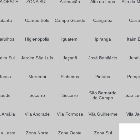
A OESTE
ZONA SUL
Aclimação
Alto da Lapa
Alto da 
utantã
Campo Belo
Campo Grande
Cangaíba
Carr
arulhos
Higienópolis
Iguatemi
Ipiranga
Itaim B
dim Sul
Jardim São Luís
Jaçanã
José Bonifácio
Jundi
Mooca
Morumbi
Pinheiros
Pirituba
Pompe
São Bernardo
Saúde
Socorro
Socorro
São Lu
do Campo
a Amália
Vila Andrade
Vila Formosa
Vila Guilherme
Vila Ja
a Leste
Zona Norte
Zona Oeste
Zona Sul