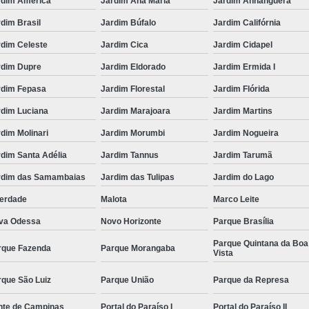
rdim América
Jardim Ana Maria
Jardim Anhanguera
dim Brasil
Jardim Búfalo
Jardim Califórnia
rdim Celeste
Jardim Cica
Jardim Cidapel
rdim Dupre
Jardim Eldorado
Jardim Ermida I
rdim Fepasa
Jardim Florestal
Jardim Flórida
rdim Luciana
Jardim Marajoara
Jardim Martins
dim Molinari
Jardim Morumbi
Jardim Nogueira
dim Santa Adélia
Jardim Tannus
Jardim Tarumã
rdim das Samambaias
Jardim das Tulipas
Jardim do Lago
berdade
Malota
Marco Leite
va Odessa
Novo Horizonte
Parque Brasília
Parque Quintana da Boa
rque Fazenda
Parque Morangaba
Vista
rque São Luiz
Parque União
Parque da Represa
nte de Campinas
Portal do Paraíso I
Portal do Paraíso II