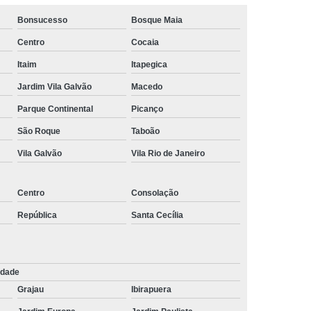
Bonsucesso
Bosque Maia
Centro
Cocaia
Itaim
Itapegica
Jardim Vila Galvão
Macedo
Parque Continental
Picanço
São Roque
Taboão
Vila Galvão
Vila Rio de Janeiro
Centro
Consolação
República
Santa Cecília
rdade
Grajau
Ibirapuera