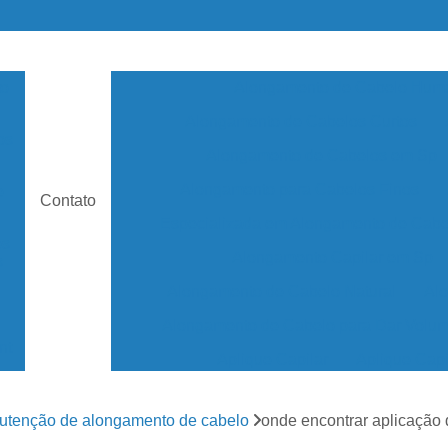
to
Alongamento de Cabelo Hum
Alongamento de Cabelos Curtos
os
Alongamento de Cabelos em Sp
Alongamento para Cabelos Finos
e
Contato
Especializada em Alongamento de Cabe
es
Alongamento Capilar em Sp
s
Alongamento de Cabelo Natural
Alo
Alongamento de Cabelo para Dar Volu
nt
Aplique Capilar
Aplique Capi
Aplique de Cabelo Human
ll
utenção de alongamento de cabelo
onde encontrar aplicação 
Apliques de Cabelo em São Pa