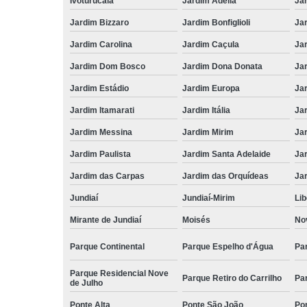
Ivoturucaia
Jardim Adélia
Ja
Jardim Bizzaro
Jardim Bonfiglioli
Jar
Jardim Carolina
Jardim Caçula
Ja
Jardim Dom Bosco
Jardim Dona Donata
Ja
Jardim Estádio
Jardim Europa
Ja
Jardim Itamarati
Jardim Itália
Ja
Jardim Messina
Jardim Mirim
Jar
Jardim Paulista
Jardim Santa Adelaide
Jar
Jardim das Carpas
Jardim das Orquídeas
Ja
Jundiaí
Jundiaí-Mirim
Li
Mirante de Jundiaí
Moisés
No
Parque Continental
Parque Espelho d'Água
Pa
Parque Residencial Nove
Parque Retiro do Carrilho
Pa
de Julho
Ponte Alta
Ponte São João
Po