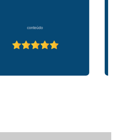
lino
Prótese de Cabelos Naturais
s
Prótese para Cabelo Feminino
Prótese para Cabelos em São Paulo
conteúdo
a Cabelos em Sp