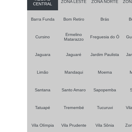
ZONA LESTE
ZONA NORTE
ZON
CENTRAL
Barra Funda
Bom Retiro
Brás
B
Ermelino
Cursino
Freguesia do Ó
Gu
Matarazzo
Jaguara
Jaguaré
Jardim Paulista
Jar
Limão
Mandaqui
Moema
Santana
Santo Amaro
Sapopemba
Tatuapé
Tremembé
Tucuruvi
Vil
Vila Olímpia
Vila Prudente
Vila Sônia
Zon