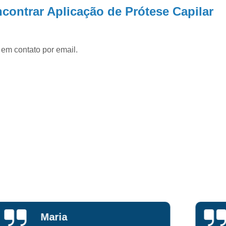
Peruca Front Lace Loira
Peruca Front 
contrar Aplicação de Prótese Capilar
Peruca Front Lace Ondulada
Peruca Fr
Peruca Full Lace
Peruca Full Lace Cab
 em contato por email.
Peruca Full Lace Cacheada
Peruca Full
Peruca Full Lace Humana Cachead
Peruca Full Lace Loira
Peruca Full L
Peruca Full Lace Sintética
Prótese Cap
Prótese Capilar Feminina
Prótese Ca
Prótese Capilar para Alopecia
Prótese Capilar para Calvície
Prótese Capilar para Homens
Prót
Prótese Capilar Parcial
Prótese Capi
Prótese de Cabelo Feminino
Lucas