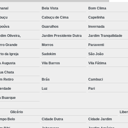
nanal
Bela Vista
Bom Clima
buçu
Cabuçu de Cima
Capelinha
poúva
Guarulhos
Invernada
dim Oliveira,
Jardim Presidente Dutra
Jardim Tranquilidade
rro Grande
Morros
Paraventi
to da Igreja
Sadokim
São João
a Augusta
Vila Barros
Vila Fátima
ua Chata
m Retiro
Brás
Cambuci
berdade
Luz
Pari
a Buarque
Glicério
Libe
mpo Belo
Cidade Dutra
Cidade Jardim