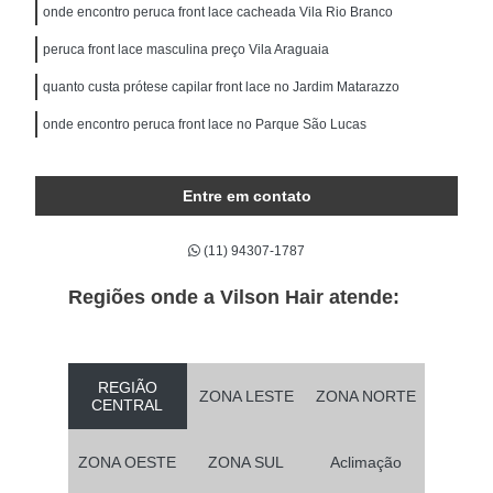
onde encontro peruca front lace cacheada Vila Rio Branco
peruca front lace masculina preço Vila Araguaia
quanto custa prótese capilar front lace no Jardim Matarazzo
onde encontro peruca front lace no Parque São Lucas
Entre em contato
(11) 94307-1787
Regiões onde a Vilson Hair atende:
REGIÃO
ZONA LESTE
ZONA NORTE
CENTRAL
ZONA OESTE
ZONA SUL
Aclimação