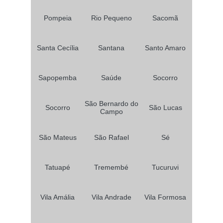
Pompeia
Rio Pequeno
Sacomã
Santa Cecília
Santana
Santo Amaro
Sapopemba
Saúde
Socorro
São Bernardo do
Socorro
São Lucas
Campo
São Mateus
São Rafael
Sé
Tatuapé
Tremembé
Tucuruvi
Vila Amália
Vila Andrade
Vila Formosa