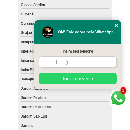
Cidade Jardim
Cupecê
Cursino
Olá! Fale agora pelo WhatsApp
Grajau
Ibirapuera
Interlagos
Insira seu telefone
Ipiranga
Itaim Bibi
Iniciar conversa
Jabaquara
Jardim América
1
Jardim Paulista
Jardim Paulistano
Jardim São Luiz
Jardins