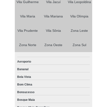
Vila Guilherme
Vila Jacuí
Vila Leopoldina
Vila Maria
Vila Mariana
Vila Olímpia
Vila Prudente
Vila Sônia
Zona Leste
Zona Norte
Zona Oeste
Zona Sul
Aeroporto
Bananal
Bela Vista
Bom Clima
Bonsucesso
Bosque Maia