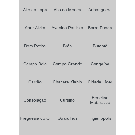
Alto da Lapa
Alto da Mooca
Anhanguera
Artur Alvim
Avenida Paulista
Barra Funda
Bom Retiro
Brás
Butantã
Campo Belo
Campo Grande
Cangaíba
Carrão
Chacara Klabin
Cidade Líder
Ermelino
Consolação
Cursino
Matarazzo
Freguesia do Ó
Guarulhos
Higienópolis