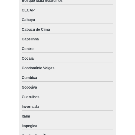
Bosque Maia Guarulhos
CECAP
Cabuçu
Cabuçu de Cima
Capelinha
Centro
Cocaia
Condomínio Veigas
Cumbica
Gopoúva
Guarulhos
Invernada
Itaim
Itapegica