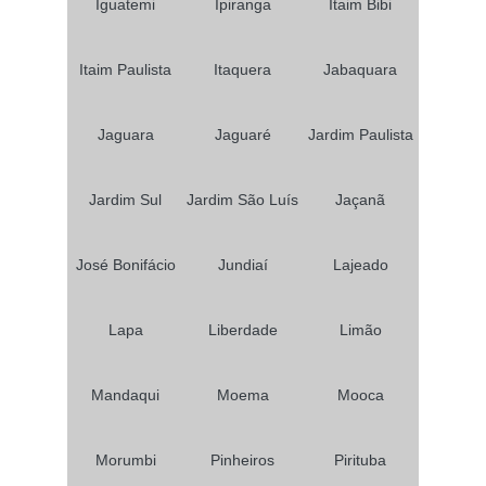
Iguatemi
Ipiranga
Itaim Bibi
Itaim Paulista
Itaquera
Jabaquara
Jaguara
Jaguaré
Jardim Paulista
Jardim Sul
Jardim São Luís
Jaçanã
José Bonifácio
Jundiaí
Lajeado
Lapa
Liberdade
Limão
Mandaqui
Moema
Mooca
Morumbi
Pinheiros
Pirituba