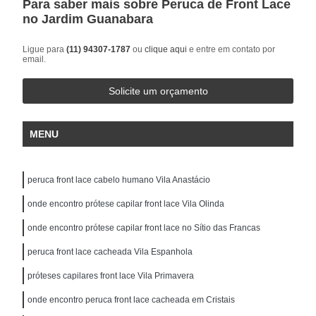
Para saber mais sobre Peruca de Front Lace
no Jardim Guanabara
Ligue para
(11) 94307-1787
ou
clique aqui
e entre em contato por
email.
Solicite um orçamento
MENU
peruca front lace cabelo humano Vila Anastácio
onde encontro prótese capilar front lace Vila Olinda
onde encontro prótese capilar front lace no Sítio das Francas
peruca front lace cacheada Vila Espanhola
próteses capilares front lace Vila Primavera
onde encontro peruca front lace cacheada em Cristais