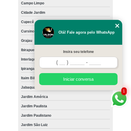
Campo Limpo
Cidade Jardim
Cupecê
Cursino
Olá! Fale agora pelo WhatsApp
Grajau
Ibirapuera
Insira seu telefone
Interlagos
Ipiranga
Itaim Bibi
Iniciar conversa
Jabaquara
1
Jardim América
Jardim Paulista
Jardim Paulistano
Jardim São Luiz