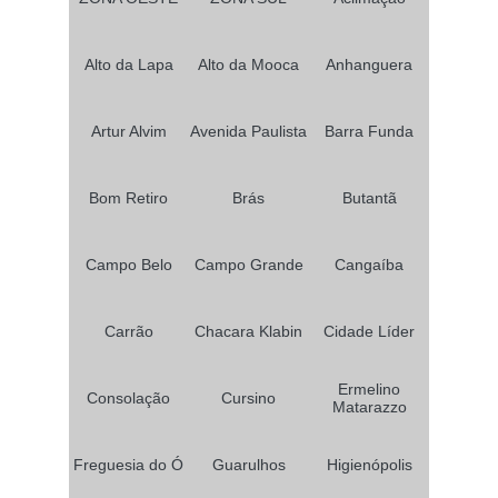
Alto da Lapa
Alto da Mooca
Anhanguera
Artur Alvim
Avenida Paulista
Barra Funda
Bom Retiro
Brás
Butantã
Campo Belo
Campo Grande
Cangaíba
Carrão
Chacara Klabin
Cidade Líder
Ermelino
Consolação
Cursino
Matarazzo
Freguesia do Ó
Guarulhos
Higienópolis