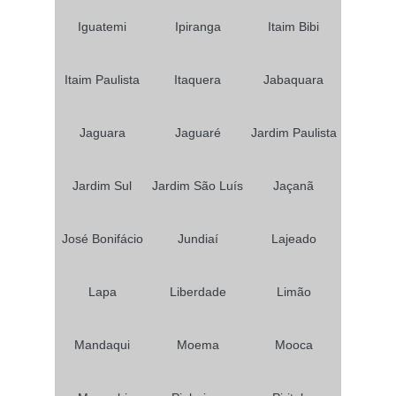
Iguatemi
Ipiranga
Itaim Bibi
Itaim Paulista
Itaquera
Jabaquara
Jaguara
Jaguaré
Jardim Paulista
Jardim Sul
Jardim São Luís
Jaçanã
José Bonifácio
Jundiaí
Lajeado
Lapa
Liberdade
Limão
Mandaqui
Moema
Mooca