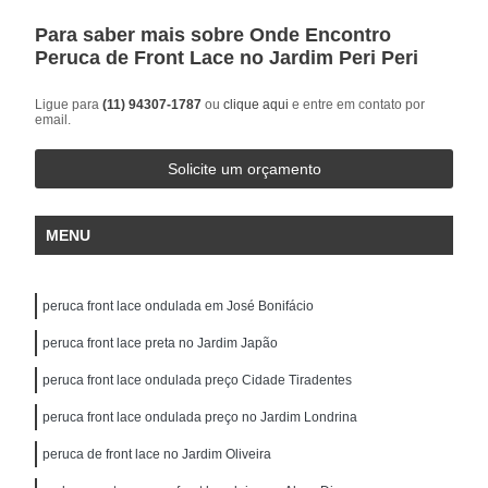
Para saber mais sobre Onde Encontro
Peruca de Front Lace no Jardim Peri Peri
Ligue para
(11) 94307-1787
ou
clique aqui
e entre em contato por
email.
Solicite um orçamento
MENU
peruca front lace ondulada em José Bonifácio
peruca front lace preta no Jardim Japão
peruca front lace ondulada preço Cidade Tiradentes
peruca front lace ondulada preço no Jardim Londrina
peruca de front lace no Jardim Oliveira