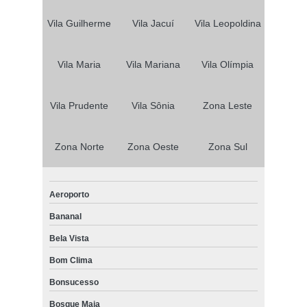
Vila Guilherme
Vila Jacuí
Vila Leopoldina
Vila Maria
Vila Mariana
Vila Olímpia
Vila Prudente
Vila Sônia
Zona Leste
Zona Norte
Zona Oeste
Zona Sul
Aeroporto
Bananal
Bela Vista
Bom Clima
Bonsucesso
Bosque Maia