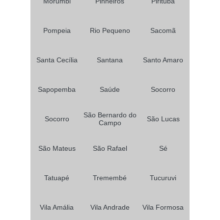
Morumbi
Pinheiros
Pirituba
Pompeia
Rio Pequeno
Sacomã
Santa Cecília
Santana
Santo Amaro
Sapopemba
Saúde
Socorro
São Bernardo do
Socorro
São Lucas
Campo
São Mateus
São Rafael
Sé
Tatuapé
Tremembé
Tucuruvi
Vila Amália
Vila Andrade
Vila Formosa