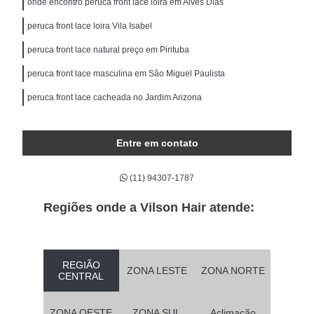
onde encontro peruca front lace loira em Alves Dias
peruca front lace loira Vila Isabel
peruca front lace natural preço em Pirituba
peruca front lace masculina em São Miguel Paulista
peruca front lace cacheada no Jardim Arizona
Entre em contato
(11) 94307-1787
Regiões onde a Vilson Hair atende:
REGIÃO
ZONA LESTE
ZONA NORTE
CENTRAL
ZONA OESTE
ZONA SUL
Aclimação