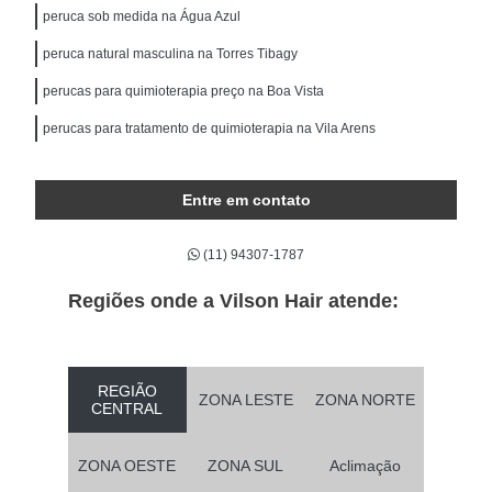
peruca sob medida na Água Azul
peruca natural masculina na Torres Tibagy
perucas para quimioterapia preço na Boa Vista
perucas para tratamento de quimioterapia na Vila Arens
Entre em contato
(11) 94307-1787
Regiões onde a Vilson Hair atende:
REGIÃO
ZONA LESTE
ZONA NORTE
CENTRAL
ZONA OESTE
ZONA SUL
Aclimação