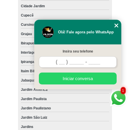
Cidade Jardim
Cupecê
Cursino
Olá! Fale agora pelo WhatsApp
Grajau
Ibirapuera
Insira seu telefone
Interlagos
Ipiranga
Itaim Bibi
Iniciar conversa
Jabaquara
Jardim América
1
Jardim Paulista
Jardim Paulistano
Jardim São Luiz
Jardins