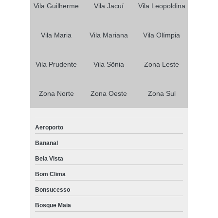
Vila Guilherme
Vila Jacuí
Vila Leopoldina
Vila Maria
Vila Mariana
Vila Olímpia
Vila Prudente
Vila Sônia
Zona Leste
Zona Norte
Zona Oeste
Zona Sul
Aeroporto
Bananal
Bela Vista
Bom Clima
Bonsucesso
Bosque Maia