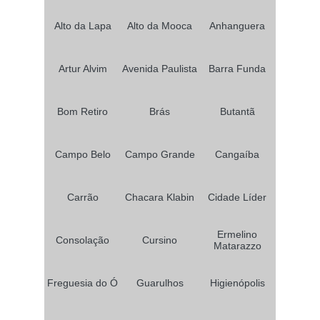
Alto da Lapa
Alto da Mooca
Anhanguera
Artur Alvim
Avenida Paulista
Barra Funda
Bom Retiro
Brás
Butantã
Campo Belo
Campo Grande
Cangaíba
Carrão
Chacara Klabin
Cidade Líder
Ermelino
Consolação
Cursino
Matarazzo
Freguesia do Ó
Guarulhos
Higienópolis