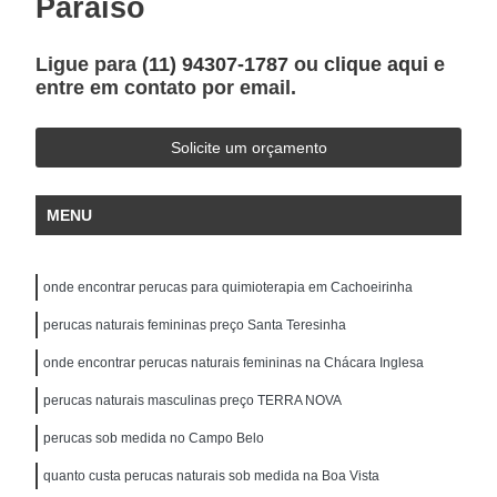
Paraíso
Ligue para
(11) 94307-1787
ou
clique aqui
e
entre em contato por email.
Solicite um orçamento
MENU
onde encontrar perucas para quimioterapia em Cachoeirinha
perucas naturais femininas preço Santa Teresinha
onde encontrar perucas naturais femininas na Chácara Inglesa
perucas naturais masculinas preço TERRA NOVA
perucas sob medida no Campo Belo
quanto custa perucas naturais sob medida na Boa Vista