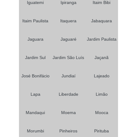
Iguatemi
Ipiranga
Itaim Bibi
Itaim Paulista
Itaquera
Jabaquara
Jaguara
Jaguaré
Jardim Paulista
Jardim Sul
Jardim São Luís
Jaçanã
José Bonifácio
Jundiaí
Lajeado
Lapa
Liberdade
Limão
Mandaqui
Moema
Mooca
Morumbi
Pinheiros
Pirituba