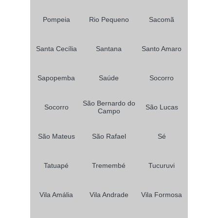
Pompeia
Rio Pequeno
Sacomã
Santa Cecília
Santana
Santo Amaro
Sapopemba
Saúde
Socorro
São Bernardo do
Socorro
São Lucas
Campo
São Mateus
São Rafael
Sé
Tatuapé
Tremembé
Tucuruvi
Vila Amália
Vila Andrade
Vila Formosa