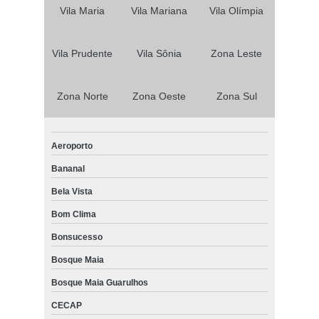
Vila Maria
Vila Mariana
Vila Olímpia
Vila Prudente
Vila Sônia
Zona Leste
Zona Norte
Zona Oeste
Zona Sul
Aeroporto
Bananal
Bela Vista
Bom Clima
Bonsucesso
Bosque Maia
Bosque Maia Guarulhos
CECAP