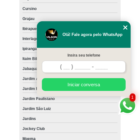
Cursino
Grajau
Ibirapuera
Olá! Fale agora pelo WhatsApp
Interlagos
Ipiranga
Insira seu telefone
Itaim Bibi
Jabaquara
Jardim América
Iniciar conversa
Jardim Paulista
1
Jardim Paulistano
Jardim São Luiz
Jardins
Jockey Club
Moema