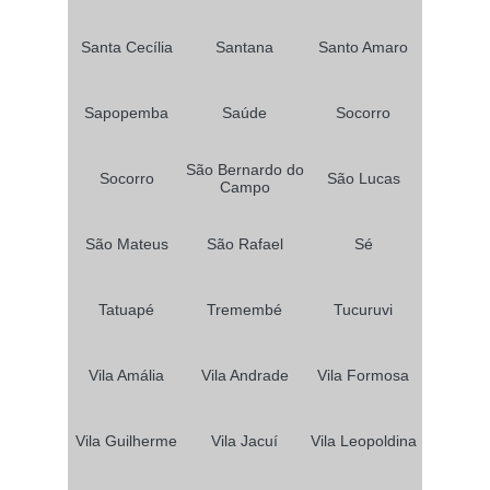
Santa Cecília
Santana
Santo Amaro
Sapopemba
Saúde
Socorro
São Bernardo do
Socorro
São Lucas
Campo
São Mateus
São Rafael
Sé
Tatuapé
Tremembé
Tucuruvi
Vila Amália
Vila Andrade
Vila Formosa
Vila Guilherme
Vila Jacuí
Vila Leopoldina