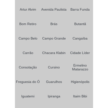
Artur Alvim
Avenida Paulista
Barra Funda
Bom Retiro
Brás
Butantã
Campo Belo
Campo Grande
Cangaíba
Carrão
Chacara Klabin
Cidade Líder
Ermelino
Consolação
Cursino
Matarazzo
Freguesia do Ó
Guarulhos
Higienópolis
Iguatemi
Ipiranga
Itaim Bibi