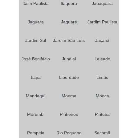
Itaim Paulista
Itaquera
Jabaquara
Jaguara
Jaguaré
Jardim Paulista
Jardim Sul
Jardim São Luís
Jaçanã
José Bonifácio
Jundiaí
Lajeado
Lapa
Liberdade
Limão
Mandaqui
Moema
Mooca
Morumbi
Pinheiros
Pirituba
Pompeia
Rio Pequeno
Sacomã