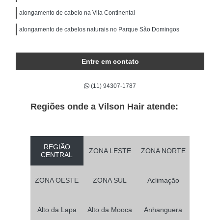
alongamento de cabelo na Vila Continental
alongamento de cabelos naturais no Parque São Domingos
Entre em contato
(11) 94307-1787
Regiões onde a Vilson Hair atende:
REGIÃO
ZONA LESTE
ZONA NORTE
CENTRAL
ZONA OESTE
ZONA SUL
Aclimação
Alto da Lapa
Alto da Mooca
Anhanguera