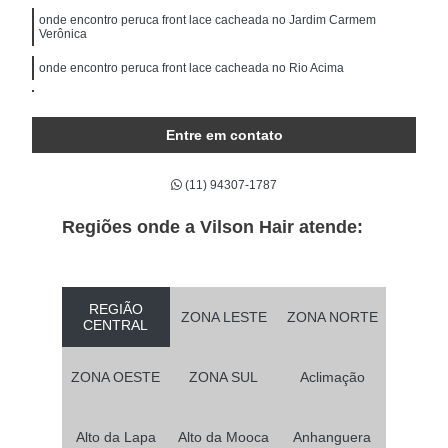
onde encontro peruca front lace cacheada no Jardim Carmem
Verônica
onde encontro peruca front lace cacheada no Rio Acima
peruca front lace natural no Jardim Caravelas
Entre em contato
próteses capilares front lace no Jardim Jaçanã
próteses capilares front lace Vila Anastácio
(11) 94307-1787
onde encontro prótese capilar front lace no Jardim São Luiz
Regiões onde a Vilson Hair atende:
quanto custa peruca front lace ondulada no Alto da Lapa
quanto custa peruca front lace natural em Jundiaí-Mirim
peruca front lace masculina Vila Barbosa
REGIÃO
ZONA LESTE
ZONA NORTE
CENTRAL
onde encontro peruca front lace cabelo humano no Jardim Novo
Taboão
ZONA OESTE
ZONA SUL
Aclimação
quanto custa peruca front lace cacheada no Jardim Andaraí
onde encontro peruca front lace ondulada Chácara Planalto
Alto da Lapa
Alto da Mooca
Anhanguera