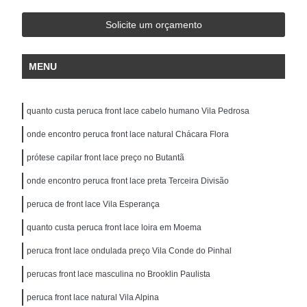
Solicite um orçamento
MENU
quanto custa peruca front lace cabelo humano Vila Pedrosa
onde encontro peruca front lace natural Chácara Flora
prótese capilar front lace preço no Butantã
onde encontro peruca front lace preta Terceira Divisão
peruca de front lace Vila Esperança
quanto custa peruca front lace loira em Moema
peruca front lace ondulada preço Vila Conde do Pinhal
perucas front lace masculina no Brooklin Paulista
peruca front lace natural Vila Alpina