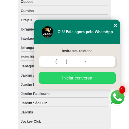
Cupecê
Cursino
Grajau
Ibirapuera
Olá! Fale agora pelo WhatsApp
Interlagos
Ipiranga
Insira seu telefone
Itaim Bibi
Jabaquara
Jardim América
Iniciar conversa
Jardim Paulista
1
Jardim Paulistano
Jardim São Luiz
Jardins
Jockey Club