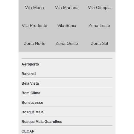
peruca front lace cabelo humano no Jardim Maria Lídia
Vila Maria
Vila Mariana
Vila Olímpia
peruca front lace preta no Jardim Adélia
Vila Prudente
Vila Sônia
Zona Leste
quanto custa peruca de front lace no Jardim Bizzaro
onde encontro peruca front lace masculina Vila Jaraguá
Zona Norte
Zona Oeste
Zona Sul
quanto custa peruca front lace cabelo humano Corrupira
onde encontro prótese capilar front lace em Guarulhos
Aeroporto
peruca front lace cabelo humano preço no Jardim Novo Taboão
Bananal
peruca de front lace preço no Jardim das Laranjeiras
Bela Vista
peruca front lace cacheada Vila Guaianases
Bom Clima
peruca de front lace Vila Esperança
Bonsucesso
peruca front lace preta preço Cidade Mãe do Céu
Bosque Maia
peruca front lace loira preço no Engenheiro Goulart
Bosque Maia Guarulhos
quanto custa peruca front lace cacheada Superquadra Morumbi
CECAP