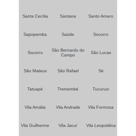
peruca front lace preta Vila Savietto
Santa Cecília
Santana
Santo Amaro
peruca front lace masculina Vila Siciliano
onde encontro peruca front lace natural Berrini
Sapopemba
Saúde
Socorro
peruca de front lace preço no Jardim Califórnia
São Bernardo do
onde encontro peruca front lace preta no Jardim Ana Rosa
Socorro
São Lucas
Campo
peruca front lace ondulada no Jardim Cedro do Líbano
São Mateus
São Rafael
Sé
peruca front lace cabelo humano no Jardim Mendes Gaia
onde encontro peruca front lace no Jaguaré
Tatuapé
Tremembé
Tucuruvi
quanto custa peruca front lace loira no Jardim Peri Peri
peruca front lace no Engenheiro Goulart
Vila Amália
Vila Andrade
Vila Formosa
onde encontro peruca front lace masculina Chácara Inglesa
peruca front lace masculina preço no Bonsucesso
Vila Guilherme
Vila Jacuí
Vila Leopoldina
onde encontro peruca de front lace no Jardim Caxinguí