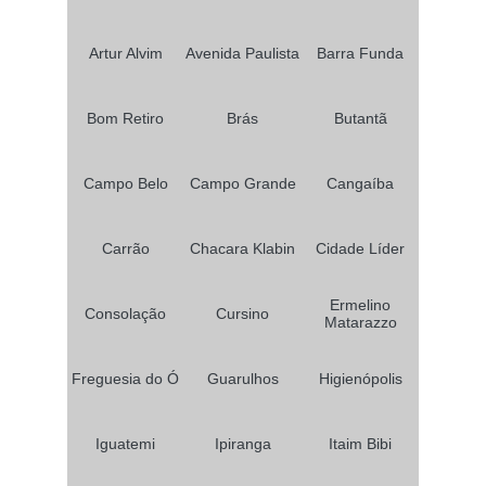
peruca front lace loira no Parque Centenário
peruca front lace ondulada Campininha
Artur Alvim
Avenida Paulista
Barra Funda
peruca front lace loira no Ermelino Matarazzo
Bom Retiro
Brás
Butantã
quanto custa peruca front lace ondulada no Jardim das Laranjeiras
peruca front lace masculina preço Vila Londrina
Campo Belo
Campo Grande
Cangaíba
peruca front lace natural preço Cumbica
peruca front lace ondulada preço Vila Pedrosa
Carrão
Chacara Klabin
Cidade Líder
quanto custa peruca de front lace no Jardim Oliveira
onde encontro peruca front lace cabelo humano Chácara Flora
Ermelino
Consolação
Cursino
Matarazzo
quanto custa peruca front lace preta em Perdizes
peruca front lace cabelo humano preço no Pari
Freguesia do Ó
Guarulhos
Higienópolis
quanto custa prótese capilar front lace no Campo Limpo
Iguatemi
Ipiranga
Itaim Bibi
peruca front lace natural preço em Cristais