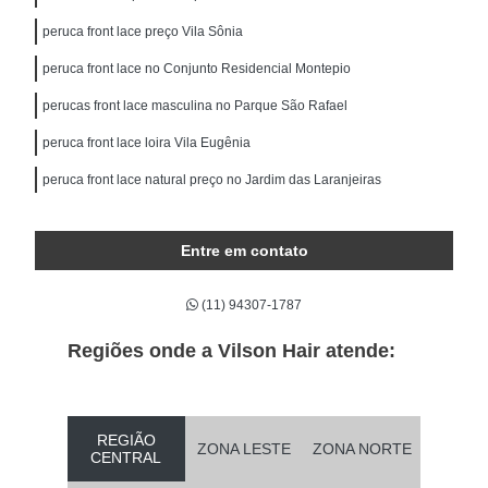
peruca front lace preço Vila Sônia
peruca front lace no Conjunto Residencial Montepio
perucas front lace masculina no Parque São Rafael
peruca front lace loira Vila Eugênia
peruca front lace natural preço no Jardim das Laranjeiras
Entre em contato
(11) 94307-1787
Regiões onde a Vilson Hair atende:
REGIÃO
ZONA LESTE
ZONA NORTE
CENTRAL