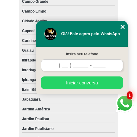
Campo Grande
Campo Limpo
Cidade Jardim
Cupecê
Olá! Fale agora pelo WhatsApp
Cursino
Grajau
Insira seu telefone
Ibirapuera
Interlagos
Ipiranga
Iniciar conversa
Itaim Bibi
1
Jabaquara
Jardim América
Jardim Paulista
Jardim Paulistano