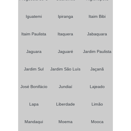
Iguatemi
Ipiranga
Itaim Bibi
Itaim Paulista
Itaquera
Jabaquara
Jaguara
Jaguaré
Jardim Paulista
Jardim Sul
Jardim São Luís
Jaçanã
José Bonifácio
Jundiaí
Lajeado
Lapa
Liberdade
Limão
Mandaqui
Moema
Mooca