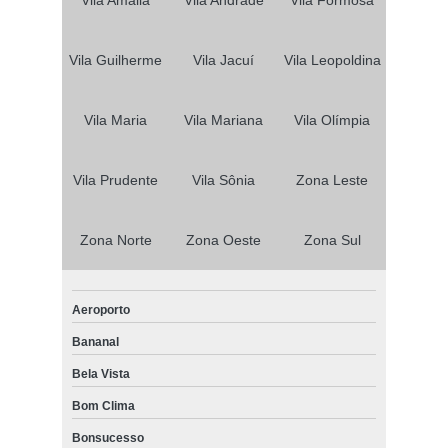
Vila Guilherme
Vila Jacuí
Vila Leopoldina
Vila Maria
Vila Mariana
Vila Olímpia
Vila Prudente
Vila Sônia
Zona Leste
Zona Norte
Zona Oeste
Zona Sul
Aeroporto
Bananal
Bela Vista
Bom Clima
Bonsucesso