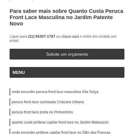
Para saber mais sobre Quanto Custa Peruca
Front Lace Masculina no Jardim Patente
Novo
Ligue para
(11) 94307-1787
ou
clique aqui
e entre em contato por
email.
Solicite um orçamento
MENU
onde encontro peruca front lace masculina Vila Suiça
peruca front lace cacheada Chácara Urbana
peruca front lace preta no Pinheirinho
quanto custa prótese capilar front lace no Jardim Matarazzo
onde encontro prótese capilar front lace no Sítio das Francas