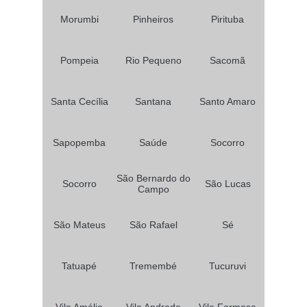
Morumbi
Pinheiros
Pirituba
Pompeia
Rio Pequeno
Sacomã
Santa Cecília
Santana
Santo Amaro
Sapopemba
Saúde
Socorro
São Bernardo do
Socorro
São Lucas
Campo
São Mateus
São Rafael
Sé
Tatuapé
Tremembé
Tucuruvi
Vila Amália
Vila Andrade
Vila Formosa