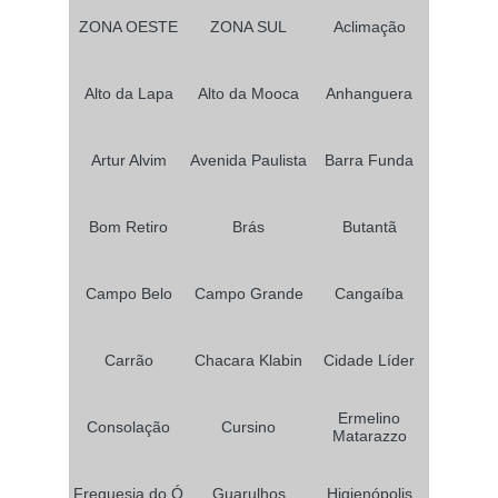
ZONA OESTE
ZONA SUL
Aclimação
Alto da Lapa
Alto da Mooca
Anhanguera
Artur Alvim
Avenida Paulista
Barra Funda
Bom Retiro
Brás
Butantã
Campo Belo
Campo Grande
Cangaíba
Carrão
Chacara Klabin
Cidade Líder
Ermelino
Consolação
Cursino
Matarazzo
Freguesia do Ó
Guarulhos
Higienópolis